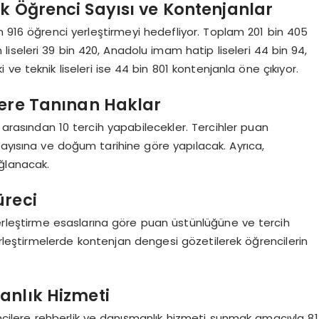
ek Öğrenci Sayısı ve Kontenjanlar
0 bin 916 öğrenci yerleştirmeyi hedefliyor. Toplam 201 bin 405
 liseleri 39 bin 420, Anadolu imam hatip liseleri 44 bin 94,
i ve teknik liseleri ise 44 bin 801 kontenjanla öne çıkıyor.
lere Tanınan Haklar
 arasından 10 tercih yapabilecekler. Tercihler puan
ayısına ve doğum tarihine göre yapılacak. Ayrıca,
ğlanacak.
üreci
erleştirme esaslarına göre puan üstünlüğüne ve tercih
erleştirmelerde kontenjan dengesi gözetilerek öğrencilerin
anlık Hizmeti
rencilere rehberlik ve danışmanlık hizmeti sunmak amacıyla 81