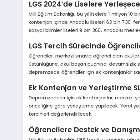
LGS 2024’de Liselere Yerleşec
Milli Eğitim Bakanlığı, bu yıl liselere 1 milyon 1
kontenjan içinde Anadolu liseleri 63 bin 730, fen
sosyal bilimler liseleri 9 bin 360, Anadolu meslek
LGS Tercih Sürecinde Öğrenci
Öğrenciler, merkezi sınavla öğrenci alan okullar
üstünlüğüne, okul başarı puanına, devamsızlık s
depremzede öğrenciler için ek kontenjanlar sa
Ek Kontenjan ve Yerleştirme S
Depremzedeler için ek kontenjanlar, merkezi y
önceliğine göre yerleştirme yapılacak. Yerel y
tercihleri değerlendirilecek.
Öğrencilere Destek ve Danışm
Milli Eğitim Bakanlığı, LGS tercih sürecinde öğ