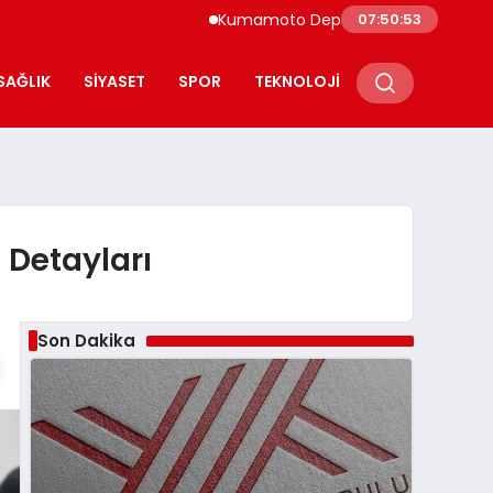
Kumamoto Depreminde Sağlık Çalışanları
07:50:54
SAĞLIK
SIYASET
SPOR
TEKNOLOJI
 Detayları
Son Dakika