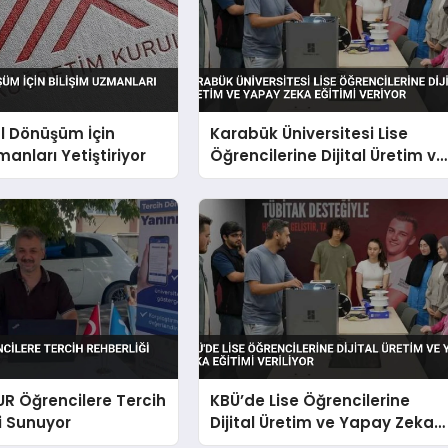
al Dönüşüm İçin
Karabük Üniversitesi Lise
manları Yetiştiriyor
Öğrencilerine Dijital Üretim ve
Yapay Zeka Eğitimi Veriyor
UR Öğrencilere Tercih
KBÜ’de Lise Öğrencilerine
i Sunuyor
Dijital Üretim ve Yapay Zeka
Eğitimi Veriliyor