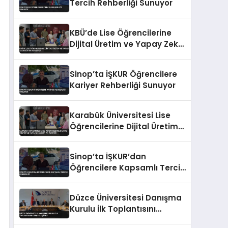
Tercih Rehberliği Sunuyor
KBÜ’de Lise Öğrencilerine
Dijital Üretim ve Yapay Zeka
Eğitimi Veriliyor
Sinop’ta İŞKUR Öğrencilere
Kariyer Rehberliği Sunuyor
Karabük Üniversitesi Lise
Öğrencilerine Dijital Üretim
ve Yapay Zeka Eğitimi
Veriyor
Sinop’ta İŞKUR’dan
Öğrencilere Kapsamlı Tercih
Rehberliği
Düzce Üniversitesi Danışma
Kurulu İlk Toplantısını
Gerçekleştirdi