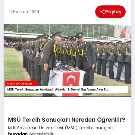
Paylaş
11 Haziran 2024
MAGAZIN
SAĞLIK
SIYASET
SPOR
TEKNOLOJI
MSÜ Tercih Sonuçları Nereden Öğrenilir?
Milli Savunma Üniversitesi (MSÜ) tercih sonuçları
buradan
öğrenilebilir.