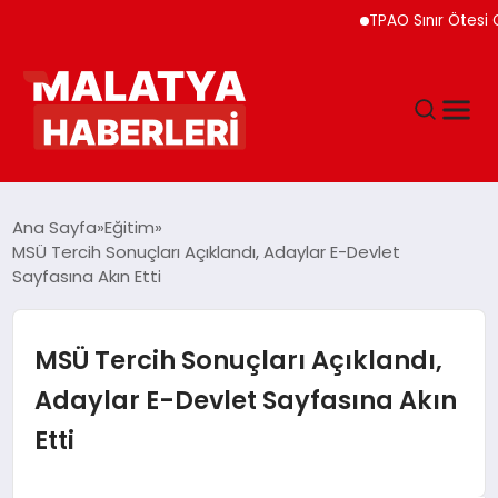
TPAO Sınır Ötesi Ortaklı
ANASAYFA
Ana Sayfa
Eğitim
MSÜ Tercih Sonuçları Açıklandı, Adaylar E-Devlet
Sayfasına Akın Etti
GÜNDEM
DÜNYA
MSÜ Tercih Sonuçları Açıklandı,
Adaylar E-Devlet Sayfasına Akın
EĞITIM
Etti
EKONOMI