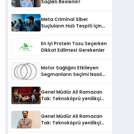
Sağlıklı Beslenin!
Meta Criminal Siber
Suçluların Hızlı Tespiti İçin
Yeni Nesil Yöntemler
Kullanıyor
En İyi Protein Tozu Seçerken
Dikkat Edilmesi Gerekenler
Motor Sağlığını Etkileyen
Segmanların Seçimi Nasıl
Yapılmalıdır?
Genel Müdür Ali Ramazan
Tak: Teknoköprü yenilikçi
fikirlerin hayata geçmesini
sağlıyor
Genel Müdür Ali Ramazan
Tak: Teknoköprü yenilikçi
fikirlerin hayata geçmesini