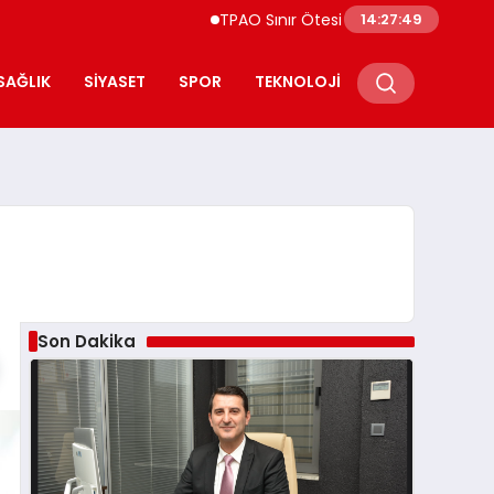
TPAO Sınır Ötesi Ortaklıklarını Güçlendiriyor
14:27:50
SAĞLIK
SIYASET
SPOR
TEKNOLOJI
Son Dakika