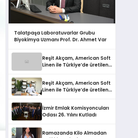
Talatpaşa Laboratuvarlar Grubu
Biyokimya Uzmanı Prof. Dr. Ahmet Var
Reşit Akçam, American Soft
Linen ile Türkiye’de üretilen
10 milyon havluyu her yıl
Amerikalı tüketicilerle
Reşit Akçam, American Soft
buluşturuyor
Linen ile Türkiye’de üretilen
10 milyon havluyu her yıl
Amerikalı tüketicilerle
İzmir Emlak Komisyoncuları
buluşturuyor
Odası 26. Yılını Kutladı
Ramazanda Kilo Almadan