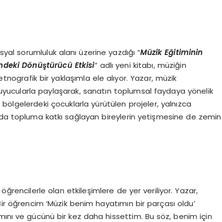
r
al sorumluluk alanı üzerine yazdığı “
Müzik Eğitiminin
indeki Dönüştürücü Etkisi
” adlı yeni kitabı, müziğin
nografik bir yaklaşımla ele alıyor. Yazar, müzik
kuyucularla paylaşarak, sanatın toplumsal faydaya yönelik
ı bölgelerdeki çocuklarla yürütülen projeler, yalnızca
nda topluma katkı sağlayan bireylerin yetişmesine de zemin
ğrencilerle olan etkileşimlere de yer veriliyor. Yazar,
“Bir öğrencim ‘Müzik benim hayatımın bir parçası oldu’
mını ve gücünü bir kez daha hissettim. Bu söz, benim için