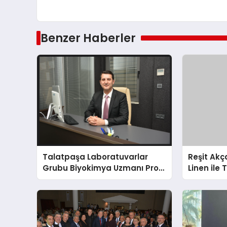
Benzer Haberler
Talatpaşa Laboratuvarlar
Reşit Ak
Grubu Biyokimya Uzmanı Prof.
Linen ile 
Dr. Ahmet Var
milyon ha
Amerikalı 
buluşturu