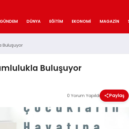
GÜNDEM
DÜNYA
EĞITIM
EKONOMI
MAGAZIN
a Buluşuyor
rumlulukla Buluşuyor
0 Yorum Yapıldı
Paylaş