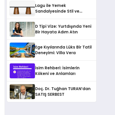
sağlıyor
Lagu ile Yemek
Sandalyesinde Stil ve
Konforun Yeni Tanımı
D Tipi Vize: Yurtdışında Yeni
Bir Hayata Adım Atın
Ege Kıyılarında Lüks Bir Tatil
Deneyimi: Villa Vera
İsim Rehberi: İsimlerin
Kökeni ve Anlamları
Doç. Dr. Tuğhan TURAN’dan
SATIŞ SERBEST