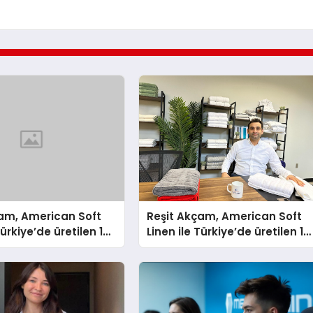
çam, American Soft
Reşit Akçam, American Soft
Türkiye’de üretilen 10
Linen ile Türkiye’de üretilen 10
vluyu her yıl
milyon havluyu her yıl
tüketicilerle
Amerikalı tüketicilerle
yor
buluşturuyor