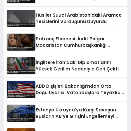
Husiler Suudi Arabistan’daki Aramco
Tesislerini Vurduğunu Duyurdu
Satranç Efsanesi Judit Polgar
Macaristan Cumhurbaşkanlığı
Teklifini Reddetti
İngiltere İran’daki Diplomatlarını
Yüksek Gerilim Nedeniyle Geri Çekti
ABD Dışişleri Bakanlığı’ndan Orta
Doğu Uyarısı: Vatandaşlara Teyakkuz
Çağrısı
Estonya Ukrayna’ya Karşı Savaşan
Rusların AB’ye Girişini Engellemeyi
Teklif Etti