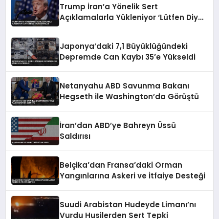
Trump İran’a Yönelik Sert
Açıklamalarla Yükleniyor ‘Lütfen Diye
Yalvarıyorlar’
Japonya’daki 7,1 Büyüklüğündeki
Depremde Can Kaybı 35’e Yükseldi
Netanyahu ABD Savunma Bakanı
Hegseth ile Washington’da Görüştü
İran’dan ABD’ye Bahreyn Üssü
Saldırısı
Belçika’dan Fransa’daki Orman
Yangınlarına Askeri ve İtfaiye Desteği
Suudi Arabistan Hudeyde Limanı’nı
Vurdu Husilerden Sert Tepki