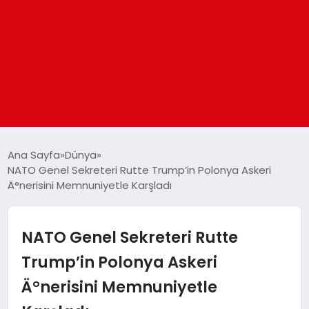
ANASAYFA
Ana Sayfa
Dünya
NATO Genel Sekreteri Rutte Trump’in Polonya Askeri
Ä°nerisini Memnuniyetle Karşladı
GÜNDEM
DÜNYA
NATO Genel Sekreteri Rutte
Trump’in Polonya Askeri
EĞITIM
Ä°nerisini Memnuniyetle