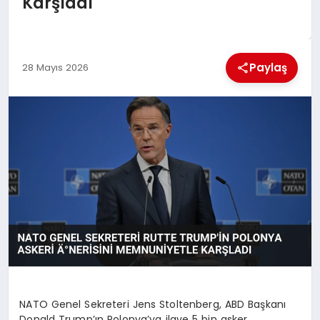
Karşladı
EKONOMI
MAGAZIN
Paylaş
28 Mayıs 2026
SAĞLIK
SIYASET
SPOR
TEKNOLOJI
NATO Genel Sekreteri Jens Stoltenberg, ABD Başkanı
Donald Trump’ın Polonya’ya ilave 5 bin asker