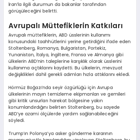
İran’la ilgili durumun da bakanlar tarafından
görüşüleceğini belirtti.
Avrupalı Müttefiklerin Katkıları
Avrupalı müttefiklerin, ABD üsslerinin kullanımı
konusundaki taahhütlerini yerine getirdiğini ifade eden
Stoltenberg, Romanya, Bulgaristan, Portekiz,
Yunanistan, İtalya, İngiltere, Fransa ve Almanya gibi
ülkelerin ABD’nin taleplerine karşıklık olarak üsslerini
kullanıma açtıklarını kaydetti. Bu ülkelerin, mevzuat
değişiklikleri dahil gerekli adımları hızla attıklarını ekledi.
Hörmüz Boğazı’nda seyir özgürlüğü için Avrupa
ülkelerinin mayın temizleme ekipmanları ve gemileri
gibi kritik unsurları harekat bölgesine yakın
konumlandırdığını belirten Stoltenberg, bu sayede
ABD’ye azami ölçülerde yardım sağlanabileceğini
söyledi.
Trump’ın Polonya’ya asker gönderme kararının
memnuniyetle karşılandığını yineleyen Stoltenberg, bu