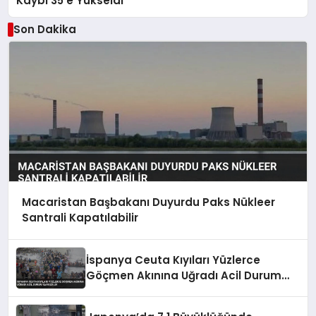
Kaybı 35’e Yükseldi
Son Dakika
Macaristan Başbakanı Duyurdu Paks Nükleer
Santrali Kapatılabilir
İspanya Ceuta Kıyıları Yüzlerce
Göçmen Akınına Uğradı Acil Durum
İlan Edildi