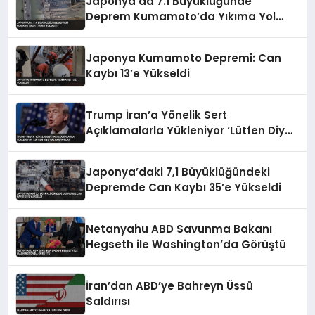
Japonya’da 7.1 Büyüklüğünde
Deprem Kumamoto’da Yıkıma Yol
Açtı
Japonya Kumamoto Depremi: Can
Kaybı 13’e Yükseldi
Trump İran’a Yönelik Sert
Açıklamalarla Yükleniyor ‘Lütfen Diye
Yalvarıyorlar’
Japonya’daki 7,1 Büyüklüğündeki
Depremde Can Kaybı 35’e Yükseldi
Netanyahu ABD Savunma Bakanı
Hegseth ile Washington’da Görüştü
İran’dan ABD’ye Bahreyn Üssü
Saldırısı