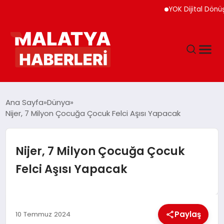
YOK Dijital Dönüşüm İçi
ANASAYFA
Ana Sayfa
Dünya
Nijer, 7 Milyon Çocuğa Çocuk Felci Aşısı Yapacak
GÜNDEM
Nijer, 7 Milyon Çocuğa Çocuk
DÜNYA
Felci Aşısı Yapacak
EĞITIM
Paylaş
10 Temmuz 2024
EKONOMI