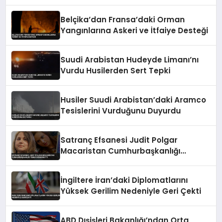
Belçika’dan Fransa’daki Orman
Yangınlarına Askeri ve İtfaiye Desteği
Suudi Arabistan Hudeyde Limanı’nı
Vurdu Husilerden Sert Tepki
Husiler Suudi Arabistan’daki Aramco
Tesislerini Vurduğunu Duyurdu
Satranç Efsanesi Judit Polgar
Macaristan Cumhurbaşkanlığı
Teklifini Reddetti
İngiltere İran’daki Diplomatlarını
Yüksek Gerilim Nedeniyle Geri Çekti
ABD Dışişleri Bakanlığı’ndan Orta