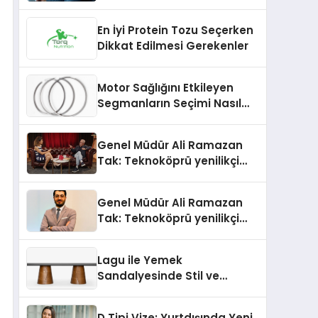
Yeni Nesil Yöntemler
Kullanıyor
En İyi Protein Tozu Seçerken
Dikkat Edilmesi Gerekenler
Motor Sağlığını Etkileyen
Segmanların Seçimi Nasıl
Yapılmalıdır?
Genel Müdür Ali Ramazan
Tak: Teknoköprü yenilikçi
fikirlerin hayata geçmesini
sağlıyor
Genel Müdür Ali Ramazan
Tak: Teknoköprü yenilikçi
fikirlerin hayata geçmesini
sağlıyor
Lagu ile Yemek
Sandalyesinde Stil ve
Konforun Yeni Tanımı
D Tipi Vize: Yurtdışında Yeni