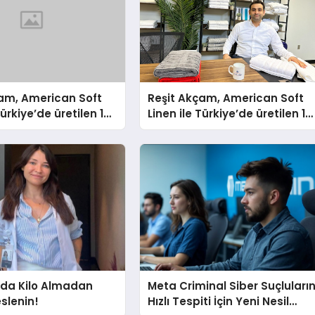
çam, American Soft
Reşit Akçam, American Soft
Türkiye’de üretilen 10
Linen ile Türkiye’de üretilen 10
vluyu her yıl
milyon havluyu her yıl
tüketicilerle
Amerikalı tüketicilerle
yor
buluşturuyor
a Kilo Almadan
Meta Criminal Siber Suçluları
eslenin!
Hızlı Tespiti İçin Yeni Nesil