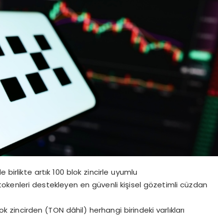
irlikte artık 100 blok zincirle uyumlu
 tokenleri destekleyen en güvenli kişisel gözetimli cüzdan
 zincirden (TON dâhil) herhangi birindeki varlıkları