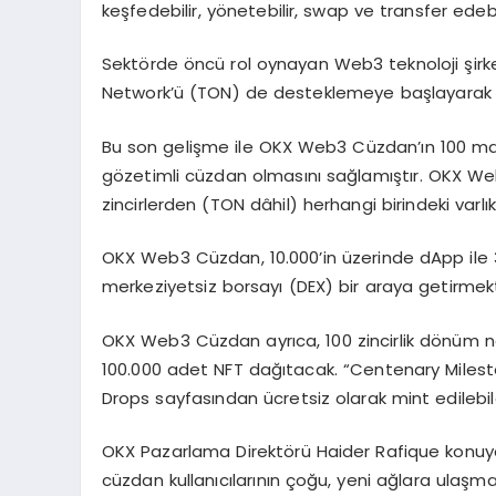
keşfedebilir, yönetebilir, swap ve transfer edebil
Sektörde öncü rol oynayan Web3 teknoloji şi
Network’ü (TON) de desteklemeye başlayarak uyu
Bu son gelişme ile OKX Web3 Cüzdan’ın 100 main
gözetimli cüzdan olmasını sağlamıştır. OKX We
zincirlerden (TON dâhil) herhangi birindeki varlık
OKX Web3 Cüzdan, 10.000’in üzerinde dApp ile 
merkeziyetsiz borsayı (DEX) bir araya getirmekt
OKX Web3 Cüzdan ayrıca, 100 zincirlik dönüm n
100.000 adet NFT dağıtacak. “Centenary Mileston
Drops sayfasından ücretsiz olarak mint edilebi
OKX Pazarlama Direktörü Haider Rafique konuya i
cüzdan kullanıcılarının çoğu, yeni ağlara ulaşmak