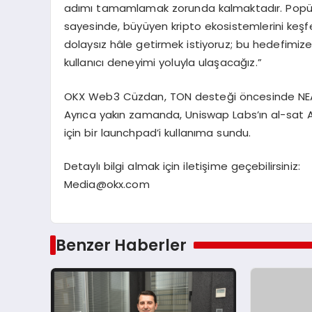
adımı tamamlamak zorunda kalmaktadır. Popüle
sayesinde, büyüyen kripto ekosistemlerini keşfe
dolaysız hâle getirmek istiyoruz; bu hedefimize
kullanıcı deneyimi yoluyla ulaşacağız.”
OKX Web3 Cüzdan, TON desteği öncesinde NEAR, 
Ayrıca yakın zamanda, Uniswap Labs’ın al-sat API
için bir launchpad’i kullanıma sundu.
Detaylı bilgi almak için iletişime geçebilirsiniz:
Media@okx.com
Benzer Haberler