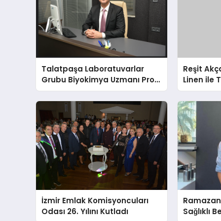
Talatpaşa Laboratuvarlar
Reşit Ak
Grubu Biyokimya Uzmanı Prof.
Linen ile 
Dr. Ahmet Var
milyon ha
Amerikalı 
buluşturu
İzmir Emlak Komisyoncuları
Ramazand
Odası 26. Yılını Kutladı
Sağlıklı B