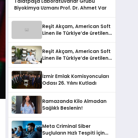
Talatpaşa Laboratuvarlar Grubu
Biyokimya Uzmanı Prof. Dr. Ahmet Var
Reşit Akçam, American Soft
Linen ile Türkiye’de üretilen
10 milyon havluyu her yıl
Amerikalı tüketicilerle
Reşit Akçam, American Soft
buluşturuyor
Linen ile Türkiye’de üretilen
10 milyon havluyu her yıl
Amerikalı tüketicilerle
İzmir Emlak Komisyoncuları
buluşturuyor
Odası 26. Yılını Kutladı
Ramazanda Kilo Almadan
Sağlıklı Beslenin!
Meta Criminal Siber
Suçluların Hızlı Tespiti İçin