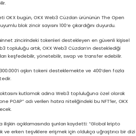
ir.
rketi OKX bugün, OKX Web3 Cüzdan ürününün The Open
mlu blok zincir sayısını 100’e çıkardığını duyurdu.
net zincirindeki tokenleri destekleyen en güvenli kişisel
b3 topluluğu artık, OKX Web3 Cüzdan’ın desteklediği
ları keşfedebilir, yönetebilir, swap ve transfer edebilir.
300.000’i aşkın tokeni desteklemekte ve 400’den fazla
edir.
oktasını kutlamak adına Web3 topluluğuna özel olarak
e POAP” adı verilen hatıra niteliğindeki bu NFT’ler, OKX
lecek.
lişkin açıklamasında şunları kaydetti: “Global kripto
 ve erken teşviklere erişmek için oldukça uğraştırıcı bir dizi