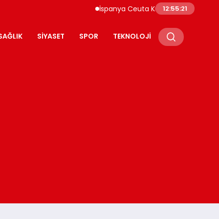
İspanya Ceuta Kıyıları Yüzlerce Göçmen Akı
12:55:22
SAĞLIK
SIYASET
SPOR
TEKNOLOJI