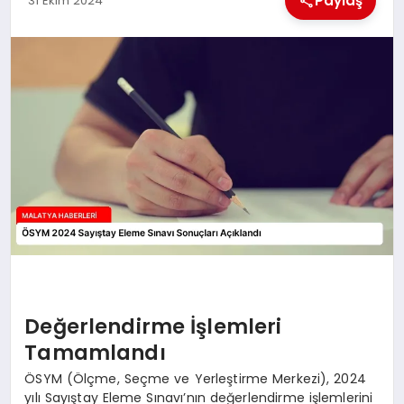
Paylaş
31 Ekim 2024
EKONOMI
MAGAZIN
SAĞLIK
SIYASET
SPOR
TEKNOLOJI
Değerlendirme İşlemleri
Tamamlandı
ÖSYM (Ölçme, Seçme ve Yerleştirme Merkezi), 2024
yılı Sayıştay Eleme Sınavı’nın değerlendirme işlemlerini