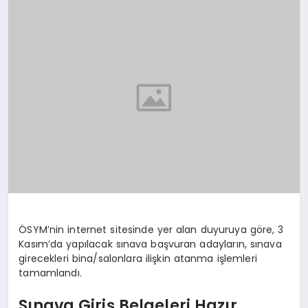
MAGAZIN
SAĞLIK
SIYASET
SPOR
TEKNOLOJI
ÖSYM’nin internet sitesinde yer alan duyuruya göre, 3
Kasım’da yapılacak sınava başvuran adayların, sınava
girecekleri bina/salonlara ilişkin atanma işlemleri
tamamlandı.
Sınava Giriş Belgeleri Hazır