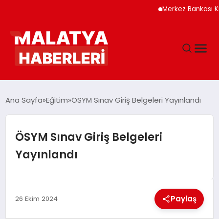
Merkez Bankası Kripto
ANASAYFA
Ana Sayfa
Eğitim
ÖSYM Sınav Giriş Belgeleri Yayınlandı
GÜNDEM
ÖSYM Sınav Giriş Belgeleri
Yayınlandı
DÜNYA
EĞITIM
Paylaş
26 Ekim 2024
EKONOMI