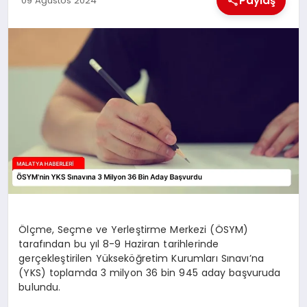
Paylaş
09 Ağustos 2024
EKONOMI
MAGAZIN
SAĞLIK
SIYASET
SPOR
TEKNOLOJI
Ölçme, Seçme ve Yerleştirme Merkezi (ÖSYM)
tarafından bu yıl 8-9 Haziran tarihlerinde
gerçekleştirilen Yükseköğretim Kurumları Sınavı’na
(YKS) toplamda 3 milyon 36 bin 945 aday başvuruda
bulundu.