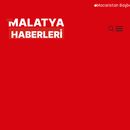
Macaristan Başbakanı D