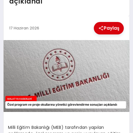
açıklandı
EKONOMI
MAGAZIN
Paylaş
17 Haziran 2026
SAĞLIK
SIYASET
SPOR
TEKNOLOJI
Milli Eğitim Bakanlığı (MEB) tarafından yapılan