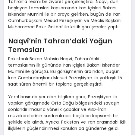
Tahran’a resmi bir ziyaret gerçekleştirdi. Naqvi, dün
başlayan temasları kapsamında İran İçişleri Bakanı
İskender Mumini ile bir araya gelirken, bugün de İran
Cumhurbaşkanı Mesud Pezeşkiyan ve Meclis Başkanı
Muhammed Bakır Galibaf ile kritik görüşmeler yaptı.
Naqvi’nin Tahran’daki Yoğun
Temasları
Pakistanlı Bakan Mohsin Naqvi, Tahran’daki
temaslarının ilk gününde İran İçişleri Bakanı İskender
Mumini ile görüştü. Bu görüşmenin ardından, bugün
İran Cumhurbaşkanı Mesud Pezeşkiyan ile yaklaşık 1,5
saat süren önemli bir toplantı gerçekleştirdi.
Yerel basında yer alan bilgilere göre, Pezeşkiyan ile
yapılan görüşmede Orta Doğu bölgesindeki savaşın
sonlandırılmasına yönelik çabalar ve ABD-İran
müzakerelerinin sürdürülmesi başlıkları kapsamlı bir
şekilde ele alındı. Ayrıca, Pakistan ve İran arasındaki ikili
ilişkilerin güçlendirilmesi konuları da gündeme geldi.