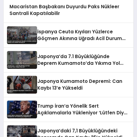
Macaristan Başbakanı Duyurdu Paks Nükleer
Santrali Kapatılabilir
İspanya Ceuta Kıyıları Yüzlerce
Göçmen Akınına Uğradı Acil Durum
İlan Edildi
Japonya’da 7.1 Büyüklüğünde
Deprem Kumamoto’da Yıkıma Yol
Açtı
Japonya Kumamoto Depremi: Can
Kaybı 13’e Yükseldi
Trump İran’a Yönelik Sert
Açıklamalarla Yükleniyor ‘Lütfen Diye
Yalvarıyorlar’
Japonya’daki 7,1 Büyüklüğündeki