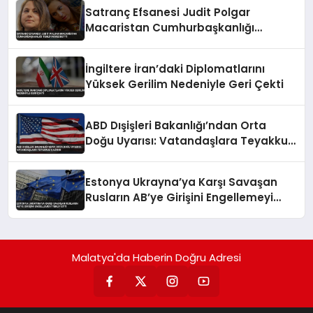
Satranç Efsanesi Judit Polgar
Macaristan Cumhurbaşkanlığı
Teklifini Reddetti
İngiltere İran’daki Diplomatlarını
Yüksek Gerilim Nedeniyle Geri Çekti
ABD Dışişleri Bakanlığı’ndan Orta
Doğu Uyarısı: Vatandaşlara Teyakkuz
Çağrısı
Estonya Ukrayna’ya Karşı Savaşan
Rusların AB’ye Girişini Engellemeyi
Teklif Etti
Malatya'da Haberin Doğru Adresi