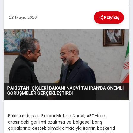
EKONOMI
Paylaş
23 Mayıs 2026
MAGAZIN
SAĞLIK
SIYASET
SPOR
TEKNOLOJI
Pakistan İçişleri Bakanı Mohsin Naqvi, ABD-İran
arasındaki gerilimi azaltma ve bölgesel barış
çabalarına destek olmak amacıyla İran’ın başkenti