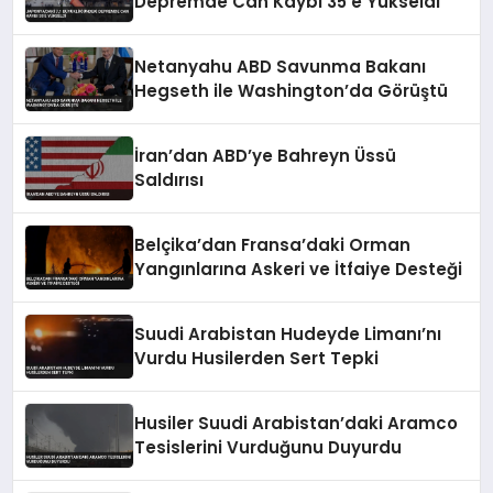
Depremde Can Kaybı 35’e Yükseldi
Netanyahu ABD Savunma Bakanı
Hegseth ile Washington’da Görüştü
İran’dan ABD’ye Bahreyn Üssü
Saldırısı
Belçika’dan Fransa’daki Orman
Yangınlarına Askeri ve İtfaiye Desteği
Suudi Arabistan Hudeyde Limanı’nı
Vurdu Husilerden Sert Tepki
Husiler Suudi Arabistan’daki Aramco
Tesislerini Vurduğunu Duyurdu