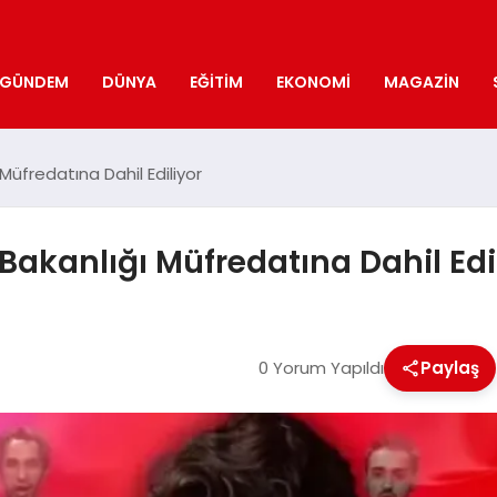
GÜNDEM
DÜNYA
EĞITIM
EKONOMI
MAGAZIN
ı Müfredatına Dahil Ediliyor
m Bakanlığı Müfredatına Dahil Edi
0 Yorum Yapıldı
Paylaş