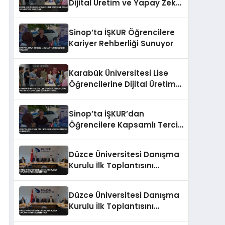
Dijital Üretim ve Yapay Zeka
Eğitimi Veriliyor
Sinop’ta İŞKUR Öğrencilere
Kariyer Rehberliği Sunuyor
Karabük Üniversitesi Lise
Öğrencilerine Dijital Üretim
ve Yapay Zeka Eğitimi
Veriyor
Sinop’ta İŞKUR’dan
Öğrencilere Kapsamlı Tercih
Rehberliği
Düzce Üniversitesi Danışma
Kurulu İlk Toplantısını
Gerçekleştirdi
Düzce Üniversitesi Danışma
Kurulu İlk Toplantısını
Gerçekleştirdi