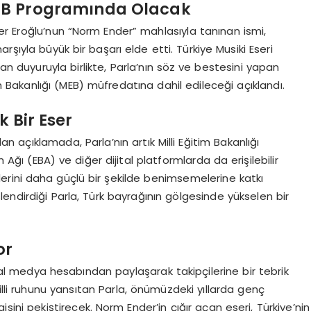
MEB Programında Olacak
nder Eroğlu’nun “Norm Ender” mahlasıyla tanınan ismi,
rşıyla büyük bir başarı elde etti. Türkiye Musiki Eseri
lan duyuruyla birlikte, Parla’nın söz ve bestesini yapan
itim Bakanlığı (MEB) müfredatına dahil edileceği açıklandı.
k Bir Eser
açıklamada, Parla’nın artık Milli Eğitim Bakanlığı
m Ağı (EBA) ve diğer dijital platformlarda da erişilebilir
rlerini daha güçlü bir şekilde benimsemelerine katkı
endirdiği Parla, Türk bayrağının gölgesinde yükselen bir
or
al medya hesabından paylaşarak takipçilerine bir tebrik
illi ruhunu yansıtan Parla, önümüzdeki yıllarda genç
sini pekiştirecek. Norm Ender’in çığır açan eseri, Türkiye’nin