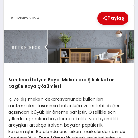
EKONOMI
Paylaş
09 Kasım 2024
MAGAZIN
SAĞLIK
SIYASET
SPOR
Sandeco İtalyan Boya: Mekanlara Şıklık Katan
Özgün Boya Çözümleri
TEKNOLOJI
İç ve dış mekan dekorasyonunda kullanılan
malzemeler, tasarımın bütünlüğü ve estetik değeri
açısından büyük bir öneme sahiptir. Özellikle son
yıllarda, iç mekan boyalarında kalite ve dayanıklılık
arayışları arttıkça İtalyan boyalar popülerlik
kazanmıştır. Bu alanda öne çıkan markalardan biri de
Sandeco’dur.
Fann Mimarlık
olarak, müşterilerimize