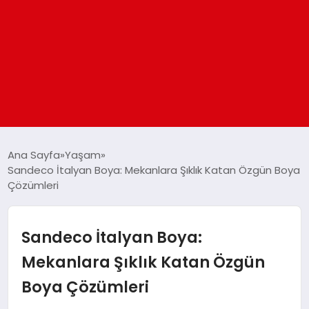
ANASAYFA
Ana Sayfa
Yaşam
Sandeco İtalyan Boya: Mekanlara Şıklık Katan Özgün Boya
Çözümleri
GÜNDEM
DÜNYA
Sandeco İtalyan Boya:
Mekanlara Şıklık Katan Özgün
EĞITIM
Boya Çözümleri