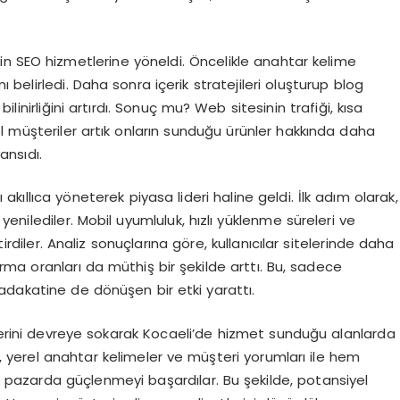
çin SEO hizmetlerine yöneldi. Öncelikle anahtar kelime
nı belirledi. Daha sonra içerik stratejileri oluşturup blog
linirliğini artırdı. Sonuç mu? Web sitesinin trafiği, kısa
l müşteriler artık onların sunduğu ürünler hakkında daha
ansıdı.
ı akıllıca yöneterek piyasa lideri haline geldi. İlk adım olarak,
 yenilediler. Mobil uyumluluk, hızlı yüklenme süreleri ve
tirdiler. Analiz sonuçlarına göre, kullanıcılar sitelerinde daha
durma oranları da müthiş bir şekilde arttı. Bu, sadece
adakatine de dönüşen bir etki yarattı.
ilerini devreye sokarak Kocaeli’de hizmet sunduğu alanlarda
 yerel anahtar kelimeler ve müşteri yorumları ile hem
el pazarda güçlenmeyi başardılar. Bu şekilde, potansiyel