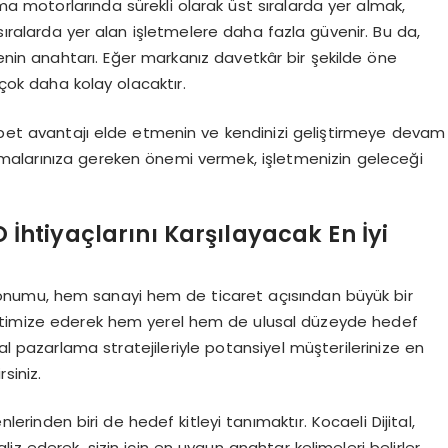
ama motorlarında sürekli olarak üst sıralarda yer almak,
ek sıralarda yer alan işletmelere daha fazla güvenir. Bu da,
in anahtarı. Eğer markanız davetkâr bir şekilde öne
 çok daha kolay olacaktır.
kabet avantajı elde etmenin ve kendinizi geliştirmeye devam
malarınıza gereken önemi vermek, işletmenizin geleceği
O İhtiyaçlarını Karşılayacak En İyi
k konumu, hem sanayi hem de ticaret açısından büyük bir
timize ederek hem yerel hem de ulusal düzeyde hedef
l pazarlama stratejileriyle potansiyel müşterilerinize en
rsiniz.
enlerinden biri de hedef kitleyi tanımaktır. Kocaeli Dijital,
aliz ederek, sizin için en uygun anahtar kelimeleri belirler.