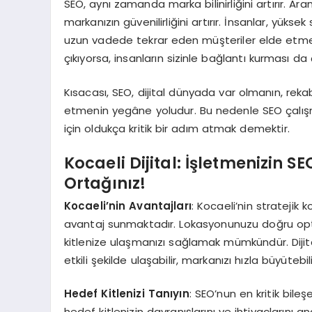
SEO, aynı zamanda marka bilinirliğini artırır. Ar
markanızın güvenilirliğini artırır. İnsanlar, yüks
uzun vadede tekrar eden müşteriler elde etmen
çıkıyorsa, insanların sizinle bağlantı kurması da
Kısacası, SEO, dijital dünyada var olmanın, re
etmenin yegâne yoludur. Bu nedenle SEO çalış
için oldukça kritik bir adım atmak demektir.
Kocaeli Dijital: İşletmenizin SE
Ortağınız!
Kocaeli’nin Avantajları
: Kocaeli’nin strateji
avantaj sunmaktadır. Lokasyonunuzu doğru op
kitlenize ulaşmanızı sağlamak mümkündür. Dijita
etkili şekilde ulaşabilir, markanızı hızla büyütebili
Hedef Kitlenizi Tanıyın
: SEO’nun en kritik bileş
hedef kitlenizin davranışlarını ve ihtiyaçlarını an