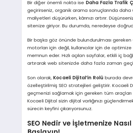
Bir diğer önemli nokta ise
Daha Fazla Trafik
geçirirseniz, organik arama sonuçlarında daha üst
maliyetleri düşürürken, kârınızı artırır. Düşünseni
sitenize giriyor. Bu durumda, neredeyse doğrud
Bir başka göz önünde bulundurulması gereken 
motorları için değil, kullanıcılar için de optimize 
memnun eder. Hızlı açılan sayfalar, etkili iç ba
artırarak web sitenizde daha fazla zaman geçir
Son olarak,
Kocaeli Dijital’in Rolü
burada devrey
özelleştirilmiş SEO stratejileri geliştirir. Kocaeli
geçmenizi sağlamak için gereken tüm araçları ve 
Kocaeli Dijital sizin dijital varlığınızı güçlen
sürecin keyfini çıkarıyorsunuz.
SEO Nedir ve İşletmenize Nasıl 
Başlayın!