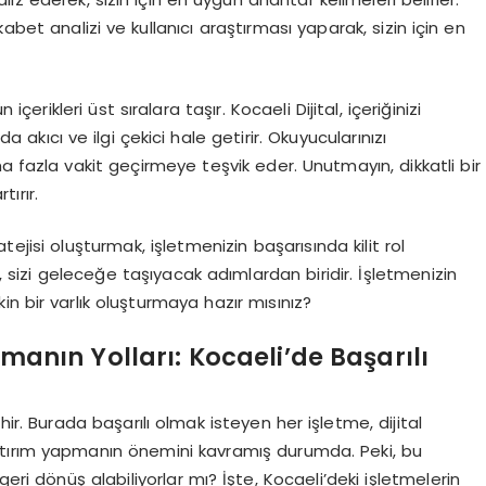
kabet analizi ve kullanıcı araştırması yaparak, sizin için en
içerikleri üst sıralara taşır. Kocaeli Dijital, içeriğinizi
kıcı ve ilgi çekici hale getirir. Okuyucularınızı
a fazla vakit geçirmeye teşvik eder. Unutmayın, dikkatli bir
tırır.
tejisi oluşturmak, işletmenizin başarısında kilit rol
k, sizi geleceğe taşıyacak adımlardan biridir. İşletmenizin
n bir varlık oluşturmaya hazır mısınız?
lmanın Yolları: Kocaeli’de Başarılı
ehir. Burada başarılı olmak isteyen her işletme, dijital
atırım yapmanın önemini kavramış durumda. Peki, bu
eri dönüş alabiliyorlar mı? İşte, Kocaeli’deki işletmelerin