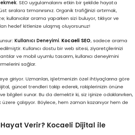
 Çekmek
. SEO uygulamalarını etkin bir şekilde hayata
 sıralara tırmanırsınız. Organik trafiğinizi artırmak,
ze; kullanıcılar arama yaparken sizi buluyor, tıklıyor ve
an hedef kitlenize ulaşmış oluyorsunuz!
unsur:
Kullanıcı Deneyimi
.
Kocaeli SEO
, sadece arama
edilmiştir. Kullanıcı dostu bir web sitesi, ziyaretçilerinizi
ğlantılar ve mobil uyumlu tasarım, kullanıcı deneyimini
melerini sağlar.
e giriyor. Uzmanları, işletmenizin özel ihtiyaçlarına göre
 Dijital, güncel trendleri takip ederek, rakiplerinizin önüne
bilgileri sunar. Bu da demektir ki, siz işinize odaklanırken,
dirmek üzere çalışıyor. Böylece, hem zaman kazanıyor hem de
Hayat Verir? Kocaeli Dijital ile