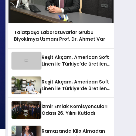
Talatpaşa Laboratuvarlar Grubu
Biyokimya Uzmanı Prof. Dr. Ahmet Var
Reşit Akçam, American Soft
Linen ile Türkiye’de üretilen
10 milyon havluyu her yıl
Amerikalı tüketicilerle
Reşit Akçam, American Soft
buluşturuyor
Linen ile Türkiye’de üretilen
10 milyon havluyu her yıl
Amerikalı tüketicilerle
İzmir Emlak Komisyoncuları
buluşturuyor
Odası 26. Yılını Kutladı
Ramazanda Kilo Almadan