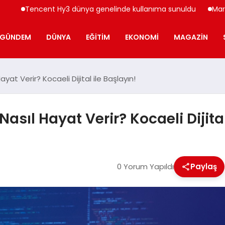
Tencent Hy3 dünya genelinde kullanıma sunuldu
Mars Türkiy
GÜNDEM
DÜNYA
EĞITIM
EKONOMI
MAGAZIN
yat Verir? Kocaeli Dijital ile Başlayın!
asıl Hayat Verir? Kocaeli Dijital
0 Yorum Yapıldı
Paylaş