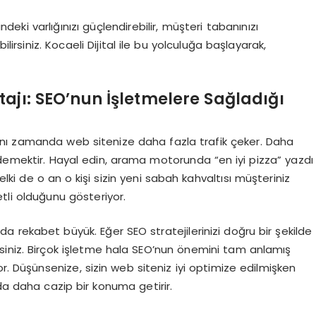
indeki varlığınızı güçlendirebilir, müşteri tabanınızı
ilirsiniz. Kocaeli Dijital ile bu yolculuğa başlayarak,
ajı: SEO’nun İşletmelere Sağladığı
nı zamanda web sitenize daha fazla trafik çeker. Daha
 demektir. Hayal edin, arama motorunda “en iyi pizza” yazdı
, belki de o an o kişi sizin yeni sabah kahvaltısı müşteriniz
etli olduğunu gösteriyor.
da rekabet büyük. Eğer SEO stratejilerinizi doğru bir şekilde
irsiniz. Birçok işletme hala SEO’nun önemini tam anlamış
r. Düşünsenize, sizin web siteniz iyi optimize edilmişken
ada daha cazip bir konuma getirir.