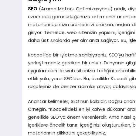
SEO
(Arama Motoru Optimizasyonu) nedir, diye s
üzerindeki görünürlüğünüzü artırmanın anahtarı
motorlarında sizin ürünlerinizi ararken, neden di
giriyor. Temelde, web sitenizin yapısını, içeriği
daha üst sıralarda yer almanızı sağlıyor. Bu, iş
Kocaeli’de bir işletme sahibiyseniz, SEO’yu hafif
yerleştirmeniz gereken bir unsur. Dünyanın git
uygulamaları ile web sitenizin trafiğini artırabi
etkili yolu, yerel SEO’dur. Bu, özellikle Kocaeli g
rakipleriniz de benzer adımlar atıyor; dolayısı
Anahtar kelimeler, SEO’nun kalbidir. Doğru anahta
Örneğin, “Kocaeli’deki en iyi kahve dükkanı” aram
genellikle SEO’ya önem verenlerdir. Ama nasıl çal
içeriklere öncelik tanır. İçeriğinizi oluştururken,
motorlarının dikkatini çekebilirsiniz.