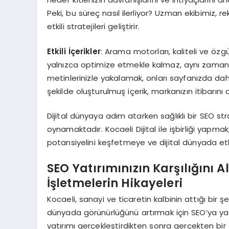
Peki, bu süreç nasıl ilerliyor? Uzman ekibimiz, re
etkili stratejileri geliştirir.
Etkili İçerikler
: Arama motorları, kaliteli ve özgün 
yalnızca optimize etmekle kalmaz, aynı zamanda a
metinlerinizle yakalamak, onları sayfanızda dah
şekilde oluşturulmuş içerik, markanızın itibarını ar
Dijital dünyaya adım atarken sağlıklı bir SEO stra
oynamaktadır. Kocaeli Dijital ile işbirliği yapma
potansiyelini keşfetmeye ve dijital dünyada etki
SEO Yatırımınızın Karşılığını A
İşletmelerin Hikayeleri
Kocaeli, sanayi ve ticaretin kalbinin attığı bir ş
dünyada görünürlüğünü artırmak için SEO’ya y
yatırımı gerçekleştirdikten sonra gerçekten bir g