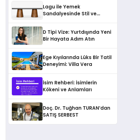
sağlıyor
Lagu ile Yemek
Sandalyesinde Stil ve
Konforun Yeni Tanımı
D Tipi Vize: Yurtdışında Yeni
Bir Hayata Adım Atın
Ege Kıyılarında Lüks Bir Tatil
Deneyimi: Villa Vera
İsim Rehberi: İsimlerin
Kökeni ve Anlamları
Doç. Dr. Tuğhan TURAN’dan
SATIŞ SERBEST