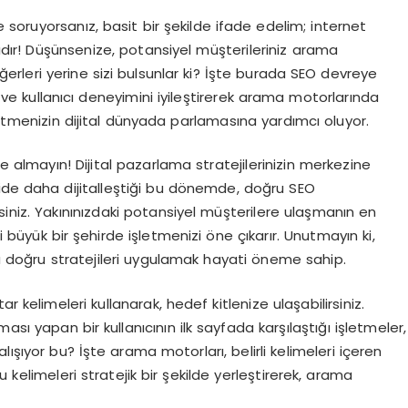
oruyorsanız, basit bir şekilde ifade edelim; internet
dır! Düşünsenize, potansiyel müşterileriniz arama
ğerleri yerine sizi bulsunlar ki? İşte burada SEO devreye
ni ve kullanıcı deneyimini iyileştirerek arama motorlarında
letmenizin dijital dünyada parlamasına yardımcı oluyor.
e almayın! Dijital pazarlama stratejilerinizin merkezine
gide daha dijitalleştiği bu dönemde, doğru SEO
lirsiniz. Yakınınızdaki potansiyel müşterilere ulaşmanın en
ibi büyük bir şehirde işletmenizi öne çıkarır. Unutmayın ki,
yla doğru stratejileri uygulamak hayati öneme sahip.
r kelimeleri kullanarak, hedef kitlenize ulaşabilirsiniz.
ası yapan bir kullanıcının ilk sayfada karşılaştığı işletmeler,
ışıyor bu? İşte arama motorları, belirli kelimeleri içeren
 bu kelimeleri stratejik bir şekilde yerleştirerek, arama