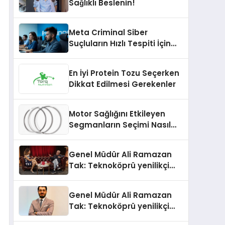
Sağlıklı Beslenin!
Meta Criminal Siber
Suçluların Hızlı Tespiti İçin
Yeni Nesil Yöntemler
Kullanıyor
En İyi Protein Tozu Seçerken
Dikkat Edilmesi Gerekenler
Motor Sağlığını Etkileyen
Segmanların Seçimi Nasıl
Yapılmalıdır?
Genel Müdür Ali Ramazan
Tak: Teknoköprü yenilikçi
fikirlerin hayata geçmesini
sağlıyor
Genel Müdür Ali Ramazan
Tak: Teknoköprü yenilikçi
fikirlerin hayata geçmesini