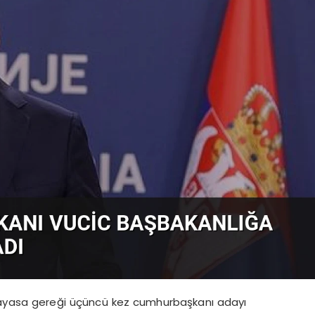
nayasa gereği üçüncü kez cumhurbaşkanı adayı