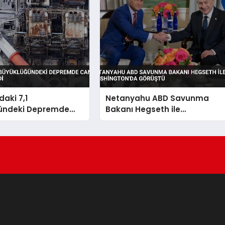
aki 7,1
Netanyahu ABD Savunma
ündeki Depremde
Bakanı Hegseth ile
 35’e Yükseldi
Washington’da Görüştü