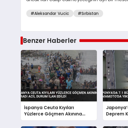
#Aleksandar Vucic
#Sırbistan
Benzer Haberler
İspanya Ceuta Kıyıları
Japonya’
Yüzlerce Göçmen Akınına
Deprem 
Uğradı Acil Durum İlan Edildi
Yol Açtı