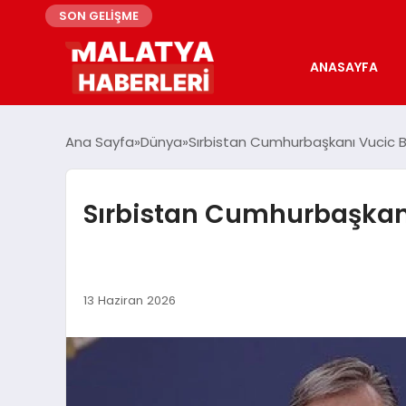
SON GELİŞME
ANASAYFA
Ana Sayfa
Dünya
Sırbistan Cumhurbaşkanı Vucic B
Sırbistan Cumhurbaşkanı
13 Haziran 2026