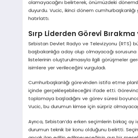
olamayacağını belirterek, önümüzdeki dönem
duyurdu. Vucic, ikinci dönem cumhurbaşkanlığı
hatırlattı.
Sırp Liderden Görevi Bırakma
Sırbistan Devlet Radyo ve Televizyonu (RTS) b
başbakanlığa aday olup olmayacağı sorusuna ol
listelerinin oluşturulmasıyla ilgili görüşmeler ge
isimlere yer verileceğini vurguladı.
Cumhurbaşkanlığı görevinden istifa etme planla
içinde gerçekleşebileceğini ifade etti. Görevind
toplamaya başladığını ve görev süresi boyunca e
Vucic, bu durumun kimse için sürpriz olmayacağını
Ayrıca, Sırbistan’da erken seçimlerin birkaç a
durumun teknik bir konu olduğunu belirtti. Se
ancak ilan edilip edilmeyeceğinin ayrı bir mese