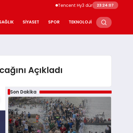
Tencent Hy3 dünya genelinde kullanıma s
23:24:08
SAĞLIK
SIYASET
SPOR
TEKNOLOJI
ağını Açıkladı
Son Dakika