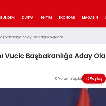
GÜNDEM
DÜNYA
EĞITIM
EKONOMI
MAGAZIN
aşbakanlığa Aday Olacağını Açıkladı
 Vucic Başbakanlığa Aday Olac
0 Yorum Yapıldı
Paylaş