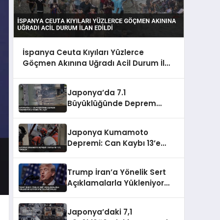
İspanya Ceuta Kıyıları Yüzlerce
Göçmen Akınına Uğradı Acil Durum İlan
Edildi
Japonya’da 7.1
Büyüklüğünde Deprem
Kumamoto’da Yıkıma Yol
Açtı
Japonya Kumamoto
Depremi: Can Kaybı 13’e
Yükseldi
Trump İran’a Yönelik Sert
Açıklamalarla Yükleniyor
‘Lütfen Diye Yalvarıyorlar’
Japonya’daki 7,1