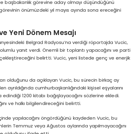
de başbakanlık görevine aday olmayı düşündüğünü
 görevinin önümüzdeki yıl mayıs ayında sona ereceğini
 ve Yeni Dönem Mesajı
ünyesindeki Belgrad Radyosu’na verdiği röportajda Vucic,
umlu yanıt verdi. Önemli bir toplantı yapacağını ve parti
rçekleştireceğini belirtti. Vucic, yeni listede genç ve enerjik
rı olduğunu da açıklayan Vucic, bu sürecin birkaç ay
en ayrıldığında cumhurbaşkanlığındaki kişisel eşyalarını
dindiği 1200 kitabı bağışlayacağını sözlerine ekledi.
 ve halkı bilgilendireceğini belirtti.
y içinde yapılacağını öngördüğünü kaydeden Vucic, bu
çimlerin Temmuz veya Ağustos aylarında yapılmayacağını
le olduğunu ifade etti.