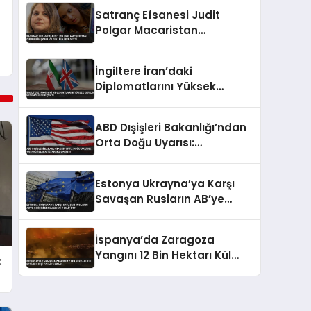
Satranç Efsanesi Judit
Polgar Macaristan
Cumhurbaşkanlığı Teklifini
Reddetti
İngiltere İran’daki
Diplomatlarını Yüksek
Gerilim Nedeniyle Geri Çekti
ABD Dışişleri Bakanlığı’ndan
Orta Doğu Uyarısı:
Vatandaşlara Teyakkuz
Çağrısı
Estonya Ukrayna’ya Karşı
Savaşan Rusların AB’ye
Girişini Engellemeyi Teklif
Etti
İspanya’da Zaragoza
Yangını 12 Bin Hektarı Kül
:
Etti: Bin Kişi Tahliye Edildi