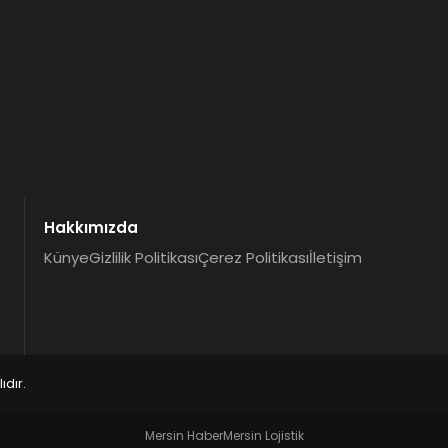
Hakkımızda
Künye
Gizlilik Politikası
Çerez Politikası
İletişim
dır.
Mersin Haber
Mersin Lojistik