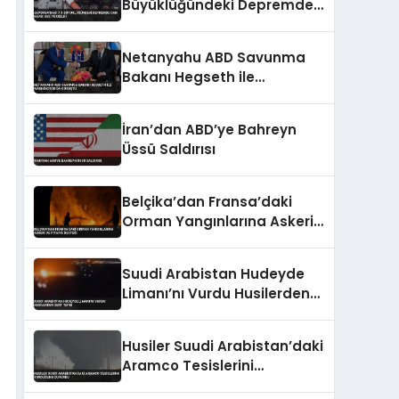
Büyüklüğündeki Depremde
Can Kaybı 35’e Yükseldi
Netanyahu ABD Savunma
Bakanı Hegseth ile
Washington’da Görüştü
İran’dan ABD’ye Bahreyn
Üssü Saldırısı
Belçika’dan Fransa’daki
Orman Yangınlarına Askeri
ve İtfaiye Desteği
Suudi Arabistan Hudeyde
Limanı’nı Vurdu Husilerden
Sert Tepki
Husiler Suudi Arabistan’daki
Aramco Tesislerini
Vurduğunu Duyurdu