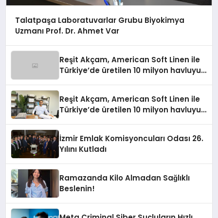
Talatpaşa Laboratuvarlar Grubu Biyokimya
Uzmanı Prof. Dr. Ahmet Var
Reşit Akçam, American Soft Linen ile
Türkiye’de üretilen 10 milyon havluyu
her yıl Amerikalı tüketicilerle
buluşturuyor
Reşit Akçam, American Soft Linen ile
Türkiye’de üretilen 10 milyon havluyu
her yıl Amerikalı tüketicilerle
buluşturuyor
İzmir Emlak Komisyoncuları Odası 26.
Yılını Kutladı
Ramazanda Kilo Almadan Sağlıklı
Beslenin!
Meta Criminal Siber Suçluların Hızlı