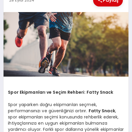
Paylaş
28 Eylül 2024
EKONOMI
MAGAZIN
SAĞLIK
SIYASET
SPOR
TEKNOLOJI
Spor Ekipmanları ve Seçim Rehberi: Fatty Snack
Spor yaparken doğru ekipmanları seçmek,
performansınızı ve güvenliğinizi artırır.
Fatty Snack
,
spor ekipmanları seçimi konusunda rehberlik ederek,
ihtiyaçlarınıza en uygun ekipmanları bulmanıza
yardımcı oluyor. Farklı spor dallarına yönelik ekipmanlar