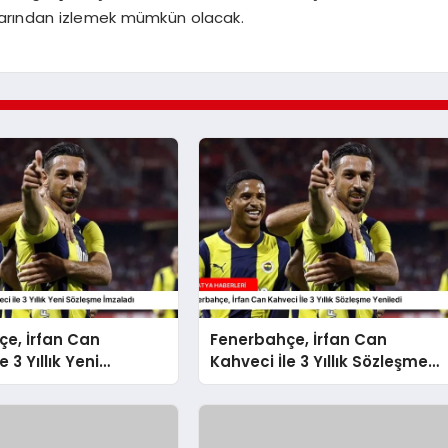
nlarından izlemek mümkün olacak.
e, İrfan Can
Fenerbahçe, İrfan Can
e 3 Yıllık Yeni
Kahveci İle 3 Yıllık Sözleşme
 İmzaladı
Yeniledi