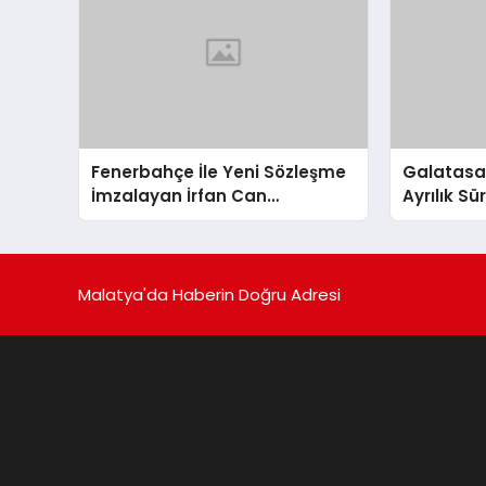
Fenerbahçe İle Yeni Sözleşme
Galatasara
İmzalayan İrfan Can
Ayrılık S
Kahveci’nin Maaşı %100 Arttı
Malatya'da Haberin Doğru Adresi