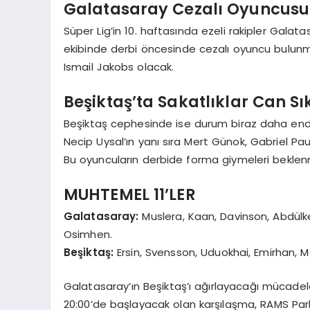
Galatasaray Cezalı Oyuncus
Süper Lig’in 10. haftasında ezeli rakipler Galat
ekibinde derbi öncesinde cezalı oyuncu bulunm
Ismail Jakobs olacak.
Beşiktaş’ta Sakatlıklar Can Sı
Beşiktaş cephesinde ise durum biraz daha endişe
Necip Uysal’ın yanı sıra Mert Günok, Gabriel Pa
Bu oyuncuların derbide forma giymeleri beklen
MUHTEMEL 11’LER
Galatasaray:
Muslera, Kaan, Davinson, Abdülkeri
Osimhen.
Beşiktaş:
Ersin, Svensson, Uduokhai, Emirhan, M
Galatasaray’ın Beşiktaş’ı ağırlayacağı mücadel
20:00’de başlayacak olan karşılaşma, RAMS Pa