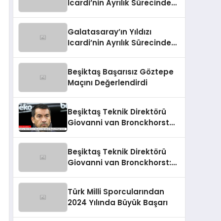
Icardi’nin Ayrılık Sürecindeki
Skandal!
Galatasaray’ın Yıldızı
Icardi’nin Ayrılık Sürecindeki
Sevgilisi, Rapçi L-Gante’den
Tartışmalı Açıklamalar
Beşiktaş Başarısız Göztepe
Maçını Değerlendirdi
Beşiktaş Teknik Direktörü
Giovanni van Bronckhorst
Mağlubiyeti Değerlendirdi
Beşiktaş Teknik Direktörü
Giovanni van Bronckhorst:
“Hayal Kırıklığı!”
Türk Milli Sporcularından
2024 Yılında Büyük Başarı