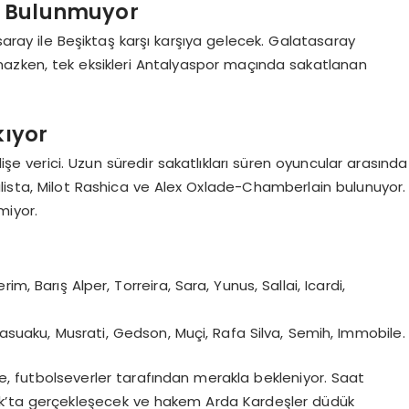
u Bulunmuyor
asaray ile Beşiktaş karşı karşıya gelecek. Galatasaray
azken, tek eksikleri Antalyaspor maçında sakatlanan
kıyor
 verici. Uzun süredir sakatlıkları süren oyuncular arasında
ulista, Milot Rashica ve Alex Oxlade-Chamberlain bulunuyor.
miyor.
m, Barış Alper, Torreira, Sara, Yunus, Sallai, Icardi,
asuaku, Musrati, Gedson, Muçi, Rafa Silva, Semih, Immobile.
e, futbolseverler tarafından merakla bekleniyor. Saat
rk’ta gerçekleşecek ve hakem Arda Kardeşler düdük