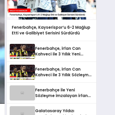
Fenerbahçe, Kayserispor’u 6-2 Mağlup
Etti ve Galibiyet Serisini Sürdürdü
Fenerbahçe, İrfan Can
Kahveci ile 3 Yıllık Yeni
Sözleşme İmzaladı
Fenerbahçe, İrfan Can
Kahveci İle 3 Yıllık Sözleşme
Yeniledi
Fenerbahçe İle Yeni
Sözleşme İmzalayan İrfan
Can Kahveci’nin Maaşı %100
Arttı
Galatasaray Yıldızı