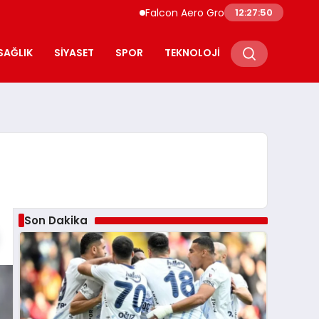
Falcon Aero Group, Havacılıkta Türkiye M
12:27:51
SAĞLIK
SIYASET
SPOR
TEKNOLOJI
Son Dakika