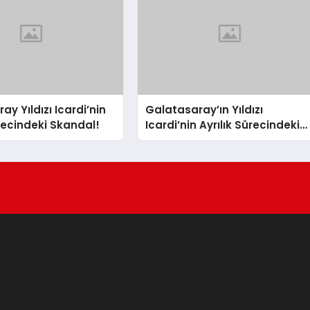
y Yıldızı Icardi’nin
Galatasaray’ın Yıldızı
ürecindeki Skandal!
Icardi’nin Ayrılık Sürecindeki
Sevgilisi, Rapçi L-Gante’den
Tartışmalı Açıklamalar