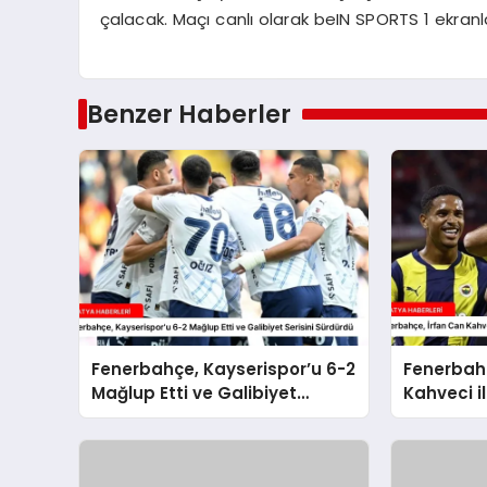
çalacak. Maçı canlı olarak beIN SPORTS 1 ekra
Benzer Haberler
Fenerbahçe, Kayserispor’u 6-2
Fenerbahç
Mağlup Etti ve Galibiyet
Kahveci il
Serisini Sürdürdü
Sözleşme