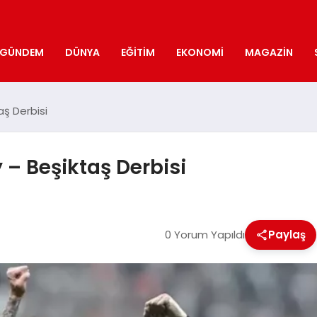
GÜNDEM
DÜNYA
EĞITIM
EKONOMI
MAGAZIN
aş Derbisi
 – Beşiktaş Derbisi
0 Yorum Yapıldı
Paylaş