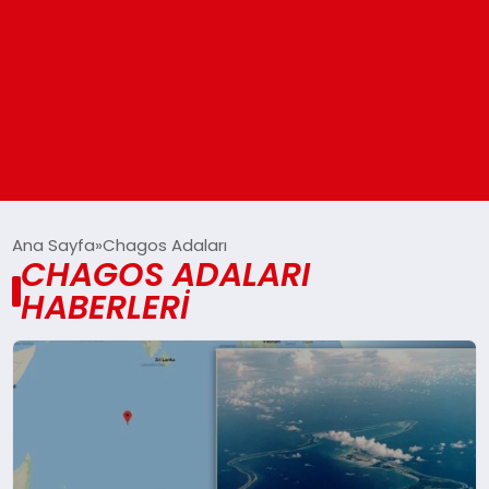
ANASAYFA
Ana Sayfa
Chagos Adaları
CHAGOS ADALARI
HABERLERI
GÜNDEM
DÜNYA
EĞITIM