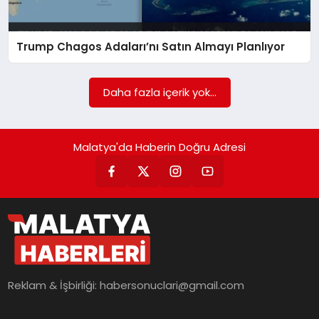
EKONOMI
MAGAZIN
Trump Chagos Adaları’nı Satın Almayı Planlıyor
SAĞLIK
Daha fazla içerik yok...
SIYASET
Malatya'da Haberin Doğru Adresi
SPOR
TEKNOLOJI
Reklam & İşbirliği:
habersonuclari@gmail.com