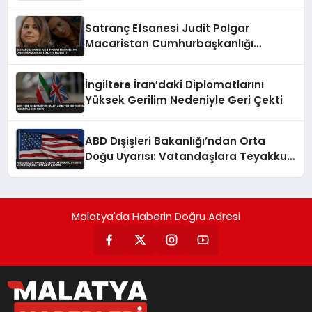
Satranç Efsanesi Judit Polgar
Macaristan Cumhurbaşkanlığı
Teklifini Reddetti
İngiltere İran’daki Diplomatlarını
Yüksek Gerilim Nedeniyle Geri Çekti
ABD Dışişleri Bakanlığı’ndan Orta
Doğu Uyarısı: Vatandaşlara Teyakkuz
Çağrısı
Malatya'da Haberin Doğru Adresi