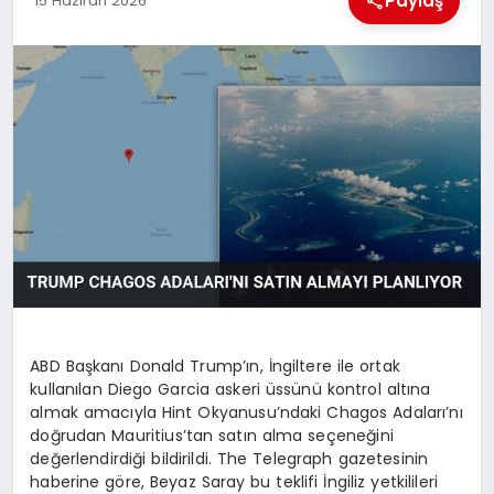
Paylaş
15 Haziran 2026
EKONOMI
MAGAZIN
SAĞLIK
SIYASET
SPOR
TEKNOLOJI
ABD Başkanı Donald Trump’ın, İngiltere ile ortak
kullanılan Diego Garcia askeri üssünü kontrol altına
almak amacıyla Hint Okyanusu’ndaki Chagos Adaları’nı
doğrudan Mauritius’tan satın alma seçeneğini
değerlendirdiği bildirildi. The Telegraph gazetesinin
haberine göre, Beyaz Saray bu teklifi İngiliz yetkilileri