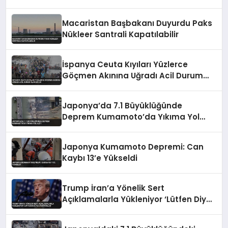
Macaristan Başbakanı Duyurdu Paks
Nükleer Santrali Kapatılabilir
İspanya Ceuta Kıyıları Yüzlerce
Göçmen Akınına Uğradı Acil Durum
İlan Edildi
Japonya’da 7.1 Büyüklüğünde
Deprem Kumamoto’da Yıkıma Yol
Açtı
Japonya Kumamoto Depremi: Can
Kaybı 13’e Yükseldi
Trump İran’a Yönelik Sert
Açıklamalarla Yükleniyor ‘Lütfen Diye
Yalvarıyorlar’