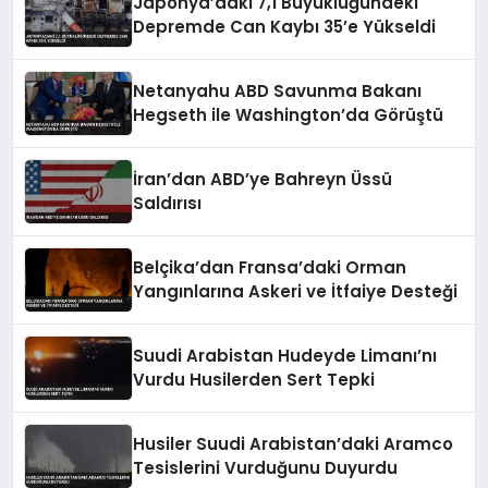
Japonya’daki 7,1 Büyüklüğündeki
Depremde Can Kaybı 35’e Yükseldi
Netanyahu ABD Savunma Bakanı
Hegseth ile Washington’da Görüştü
İran’dan ABD’ye Bahreyn Üssü
Saldırısı
Belçika’dan Fransa’daki Orman
Yangınlarına Askeri ve İtfaiye Desteği
Suudi Arabistan Hudeyde Limanı’nı
Vurdu Husilerden Sert Tepki
Husiler Suudi Arabistan’daki Aramco
Tesislerini Vurduğunu Duyurdu