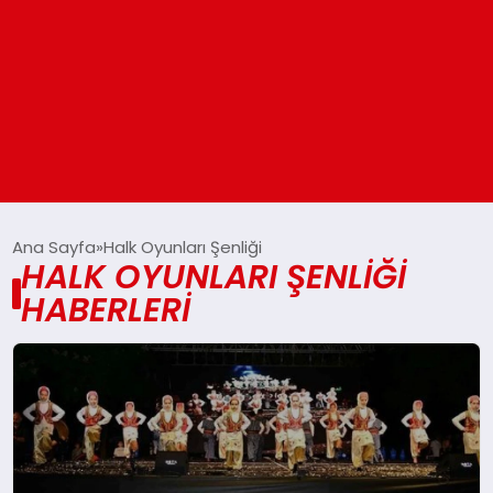
ANASAYFA
Ana Sayfa
Halk Oyunları Şenliği
HALK OYUNLARI ŞENLIĞI
HABERLERI
GÜNDEM
DÜNYA
EĞITIM