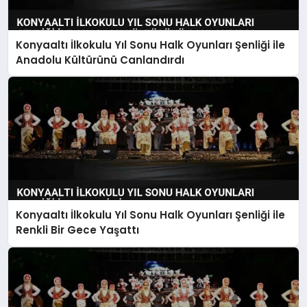
EKONOMI
MAGAZIN
Konyaaltı İlkokulu Yıl Sonu Halk Oyunları Şenliği ile
Anadolu Kültürünü Canlandırdı
SAĞLIK
SIYASET
SPOR
TEKNOLOJI
Konyaaltı İlkokulu Yıl Sonu Halk Oyunları Şenliği ile
Renkli Bir Gece Yaşattı