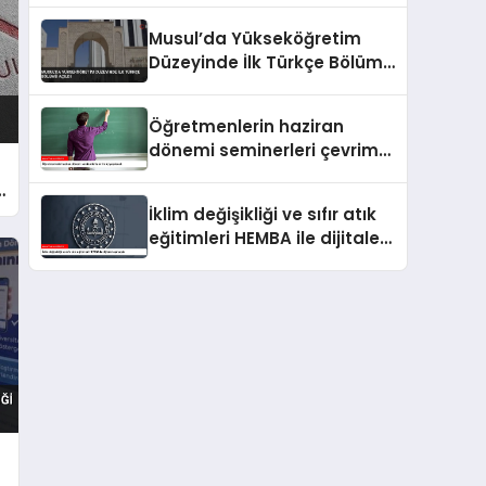
Musul’da Yükseköğretim
Düzeyinde İlk Türkçe Bölümü
Açıldı
Öğretmenlerin haziran
dönemi seminerleri çevrim
içi yapılacak
ı
İklim değişikliği ve sıfır atık
eğitimleri HEMBA ile dijitale
taşınacak