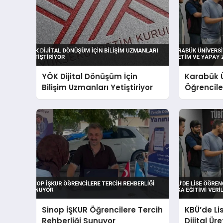
YÖK Dijital Dönüşüm İçin
Karabük Ü
Bilişim Uzmanları Yetiştiriyor
Öğrenciler
Yapay Zek
Sinop İŞKUR Öğrencilere Tercih
KBÜ’de Li
Rehberliği Sunuyor
Dijital Ü