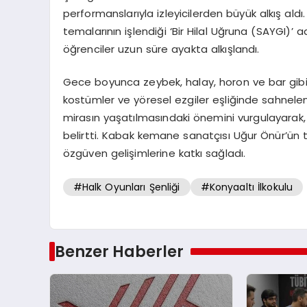
performanslarıyla izleyicilerden büyük alkış aldı.
temalarının işlendiği ‘Bir Hilal Uğruna (SAYGI)’
öğrenciler uzun süre ayakta alkışlandı.
Gece boyunca zeybek, halay, horon ve bar gibi An
kostümler ve yöresel ezgiler eşliğinde sahnelen
mirasın yaşatılmasındaki önemini vurgulayarak, 
belirtti. Kabak kemane sanatçısı Uğur Önür’ün türk
özgüven gelişimlerine katkı sağladı.
#Halk Oyunları Şenliği
#Konyaaltı İlkokulu
Benzer Haberler