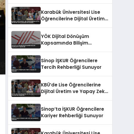
Karabük Üniversitesi Lise
Öğrencilerine Dijital Üretim
ve Yapay Zeka Eğitimi
Veriyor
YÖK Dijital Dönüşüm
Kapsamında Bilişim
Uzmanları Yetiştiriyor
Sinop İŞKUR Öğrencilere
Tercih Rehberliği Sunuyor
KBÜ’de Lise Öğrencilerine
Dijital Üretim ve Yapay Zeka
Eğitimi Veriliyor
Sinop’ta İŞKUR Öğrencilere
Kariyer Rehberliği Sunuyor
Karabük Üniversitesi Lise