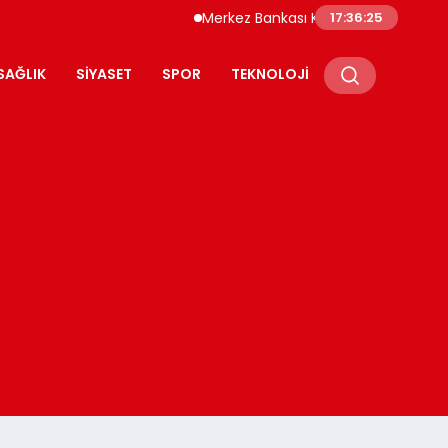
Merkez Bankası Kripto Varlık Merkezi Kayıt
17:36:26
SAĞLIK
SIYASET
SPOR
TEKNOLOJI