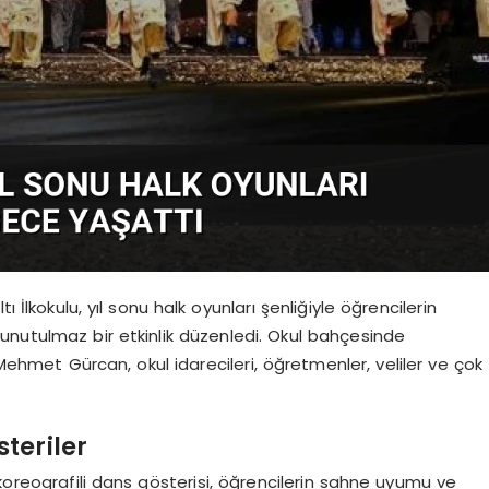
 İlkokulu, yıl sonu halk oyunları şenliğiyle öğrencilerin
ği unutulmaz bir etkinlik düzenledi. Okul bahçesinde
 Mehmet Gürcan, okul idarecileri, öğretmenler, veliler ve çok
teriler
koreografili dans gösterisi, öğrencilerin sahne uyumu ve