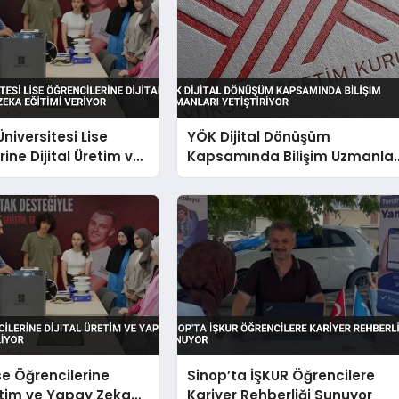
niversitesi Lise
YÖK Dijital Dönüşüm
ine Dijital Üretim ve
Kapsamında Bilişim Uzmanlar
a Eğitimi Veriyor
Yetiştiriyor
se Öğrencilerine
Sinop’ta İŞKUR Öğrencilere
retim ve Yapay Zeka
Kariyer Rehberliği Sunuyor