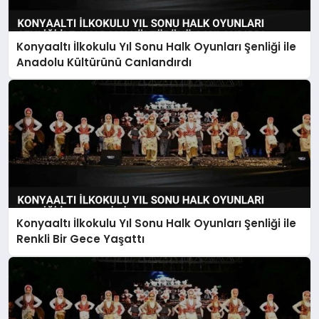
EKONOMI
MAGAZIN
Konyaaltı İlkokulu Yıl Sonu Halk Oyunları Şenliği ile
Anadolu Kültürünü Canlandırdı
SAĞLIK
SIYASET
SPOR
TEKNOLOJI
Konyaaltı İlkokulu Yıl Sonu Halk Oyunları Şenliği ile
Renkli Bir Gece Yaşattı