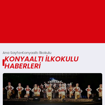
ANASAYFA
Ana Sayfa
Konyaaltı İlkokulu
KONYAALTI İLKOKULU
HABERLERI
GÜNDEM
DÜNYA
EĞITIM