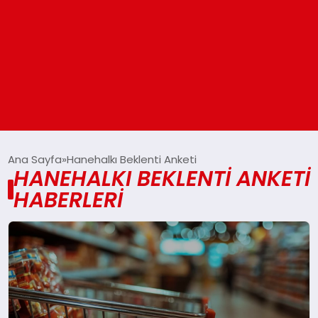
ANASAYFA
Ana Sayfa
Hanehalkı Beklenti Anketi
HANEHALKI BEKLENTI ANKETI
HABERLERI
GÜNDEM
DÜNYA
EĞITIM