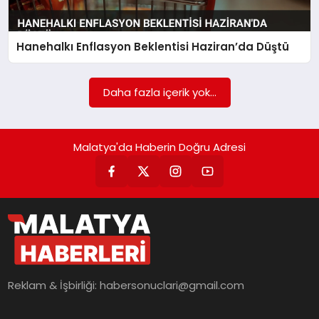
EKONOMI
MAGAZIN
Hanehalkı Enflasyon Beklentisi Haziran’da Düştü
SAĞLIK
Daha fazla içerik yok...
SIYASET
Malatya'da Haberin Doğru Adresi
SPOR
TEKNOLOJI
Reklam & İşbirliği:
habersonuclari@gmail.com