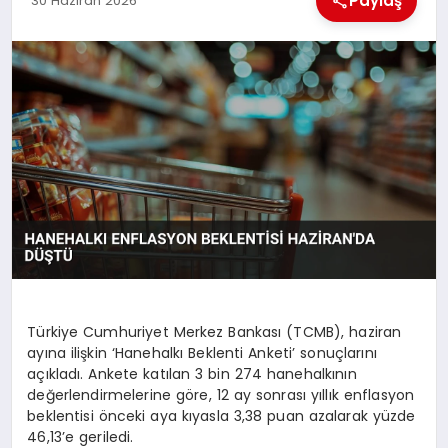
Paylaş
30 Haziran 2026
EKONOMI
MAGAZIN
SAĞLIK
SIYASET
SPOR
TEKNOLOJI
Türkiye Cumhuriyet Merkez Bankası (TCMB), haziran
ayına ilişkin ‘Hanehalkı Beklenti Anketi’ sonuçlarını
açıkladı. Ankete katılan 3 bin 274 hanehalkının
değerlendirmelerine göre, 12 ay sonrası yıllık enflasyon
beklentisi önceki aya kıyasla 3,38 puan azalarak yüzde
46,13’e geriledi.