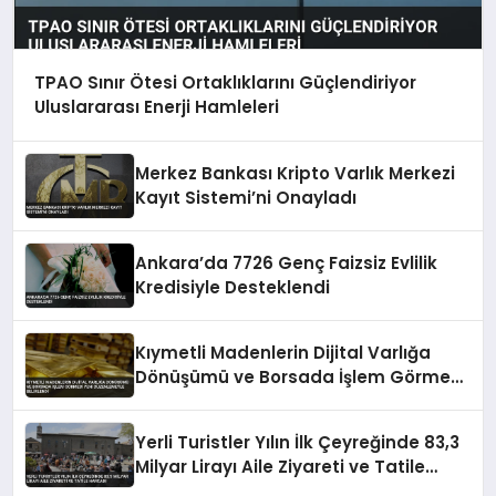
TPAO Sınır Ötesi Ortaklıklarını Güçlendiriyor
Uluslararası Enerji Hamleleri
Merkez Bankası Kripto Varlık Merkezi
Kayıt Sistemi’ni Onayladı
Ankara’da 7726 Genç Faizsiz Evlilik
Kredisiyle Desteklendi
Kıymetli Madenlerin Dijital Varlığa
Dönüşümü ve Borsada İşlem Görmesi
Yeni Düzenlemeyle Belirlendi
Yerli Turistler Yılın İlk Çeyreğinde 83,3
Milyar Lirayı Aile Ziyareti ve Tatile
Harcadı