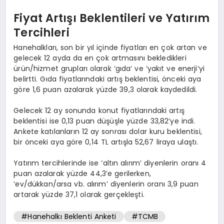
Fiyat Artışı Beklentileri ve Yatırım
Tercihleri
Hanehalkları, son bir yıl içinde fiyatları en çok artan ve
gelecek 12 ayda da en çok artmasını bekledikleri
ürün/hizmet grupları olarak ‘gıda’ ve ‘yakıt ve enerji’yi
belirtti. Gıda fiyatlarındaki artış beklentisi, önceki aya
göre 1,6 puan azalarak yüzde 39,3 olarak kaydedildi.
Gelecek 12 ay sonunda konut fiyatlarındaki artış
beklentisi ise 0,13 puan düşüşle yüzde 33,82’ye indi.
Ankete katılanların 12 ay sonrası dolar kuru beklentisi,
bir önceki aya göre 0,14 TL artışla 52,67 liraya ulaştı.
Yatırım tercihlerinde ise ‘altın alırım’ diyenlerin oranı 4
puan azalarak yüzde 44,3’e gerilerken,
‘ev/dükkan/arsa vb. alırım’ diyenlerin oranı 3,9 puan
artarak yüzde 37,1 olarak gerçekleşti.
#Hanehalkı Beklenti Anketi
#TCMB