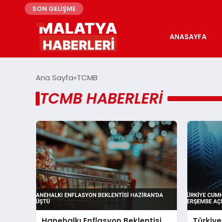
SON GELİŞME
ANASAYFA
Ana Sayfa
TCMB
TCMB HABERLERI
Hanehalkı Enflasyon Beklentisi
Türkiy