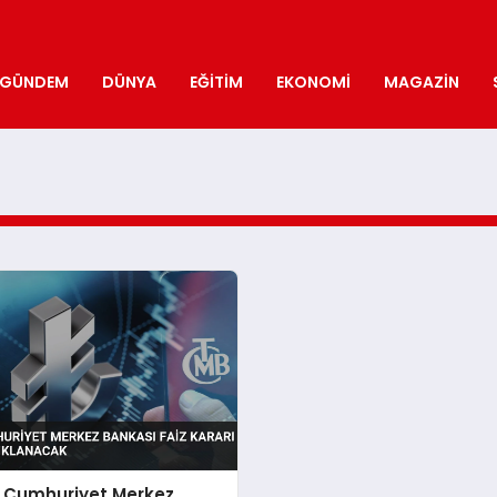
GÜNDEM
DÜNYA
EĞITIM
EKONOMI
MAGAZIN
e Cumhuriyet Merkez