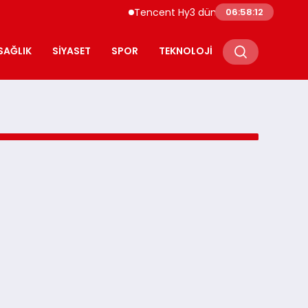
Tencent Hy3 dünya genelinde kullanı
06:58:12
SAĞLIK
SIYASET
SPOR
TEKNOLOJI