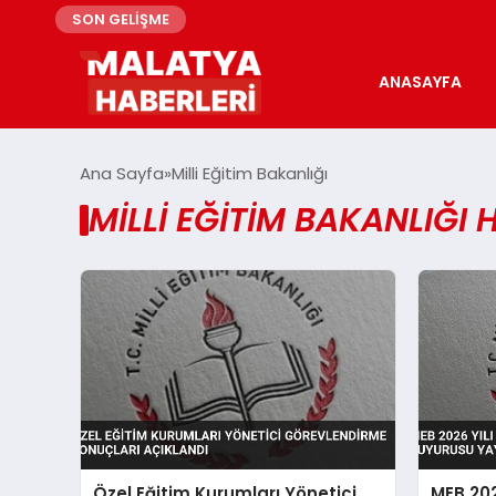
SON GELİŞME
ANASAYFA
Ana Sayfa
Milli Eğitim Bakanlığı
MILLI EĞITIM BAKANLIĞI 
Özel Eğitim Kurumları Yönetici
MEB 202