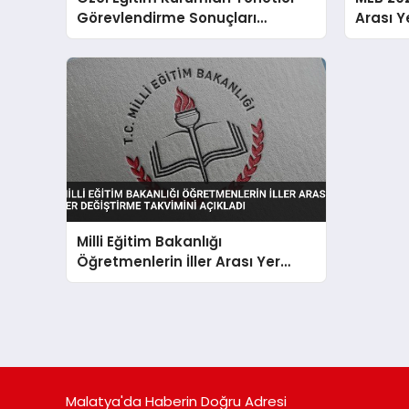
Görevlendirme Sonuçları
Arası Y
Açıklandı
Yayınla
Milli Eğitim Bakanlığı
Öğretmenlerin İller Arası Yer
Değiştirme Takvimini Açıkladı
Malatya'da Haberin Doğru Adresi