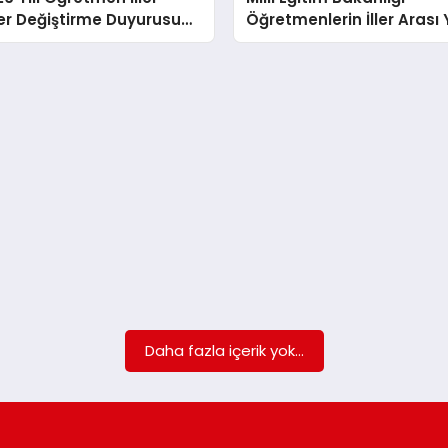
er Değiştirme Duyurusu
Öğretmenlerin İller Arası 
ndı
Değiştirme Duyurusunu
Yayımladı
Daha fazla içerik yok...