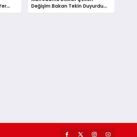
Yer
Değişim Bakan Tekin Duyurdu
Haçlı Saldırıları ve Sömürgecilik
Terimleri Geliyor