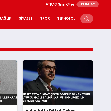
TPAO Sınır Ötesi Ortaklıklarını Güçlendiri
19:04:42
SAĞLIK
SIYASET
SPOR
TEKNOLOJI
Müfredatta Dikkat Çeken