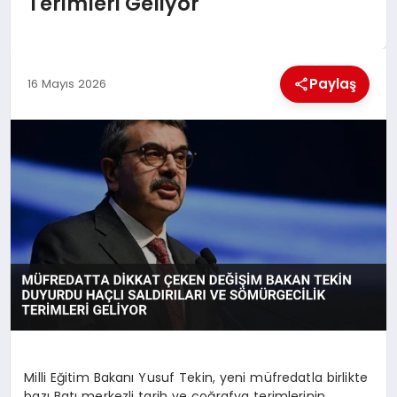
Terimleri Geliyor
EKONOMI
MAGAZIN
Paylaş
16 Mayıs 2026
SAĞLIK
SIYASET
SPOR
TEKNOLOJI
Milli Eğitim Bakanı Yusuf Tekin, yeni müfredatla birlikte
bazı Batı merkezli tarih ve coğrafya terimlerinin