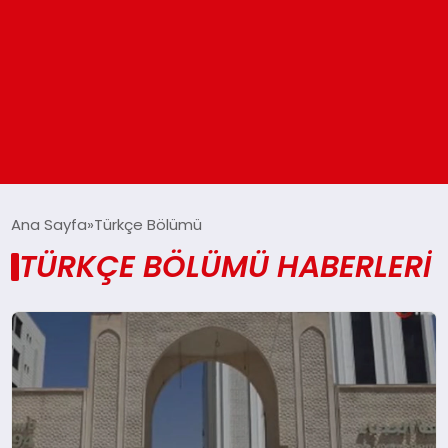
ANASAYFA
Ana Sayfa
Türkçe Bölümü
TÜRKÇE BÖLÜMÜ HABERLERI
GÜNDEM
DÜNYA
EĞITIM