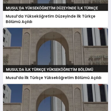
EKONOMI
MAGAZIN
Musul’da Yükseköğretim Düzeyinde İlk Türkçe
Bölümü Açıldı
SAĞLIK
SIYASET
SPOR
TEKNOLOJI
Musul’da İlk Türkçe Yükseköğretim Bölümü Açıldı