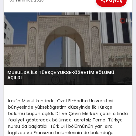
Paylaş
05 Temmuz 2026
EKONOMI
MAGAZIN
SAĞLIK
SIYASET
SPOR
TEKNOLOJI
Irak’ın Musul kentinde, Özel El-Hadba Üniversitesi
bünyesinde yükseköğretim düzeyinde ilk Türkçe
bölümü bugün açıldı. Dil ve Çeviri Merkezi çatısı altında
faaliyet gösterecek bölümde, ücretsiz Temel Türkçe
Kursu da başlatıldı. Türk Dili bölümünün yanı sıra
İngilizce ve Fransızca bölümlerinin de bulunduğu