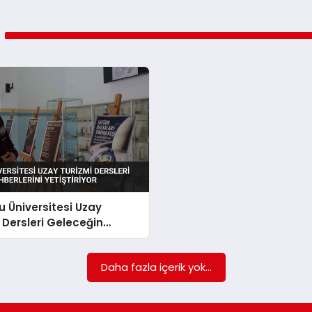
 Üniversitesi Uzay
 Dersleri Geleceğin
rini Yetiştiriyor
Daha fazla içerik yok...