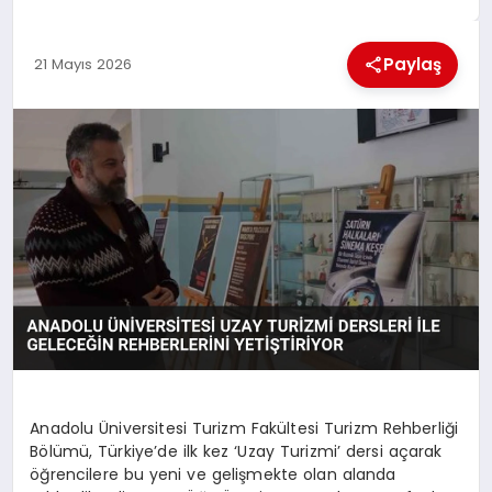
EKONOMI
Paylaş
21 Mayıs 2026
MAGAZIN
SAĞLIK
SIYASET
SPOR
TEKNOLOJI
Anadolu Üniversitesi Turizm Fakültesi Turizm Rehberliği
Bölümü, Türkiye’de ilk kez ‘Uzay Turizmi’ dersi açarak
öğrencilere bu yeni ve gelişmekte olan alanda