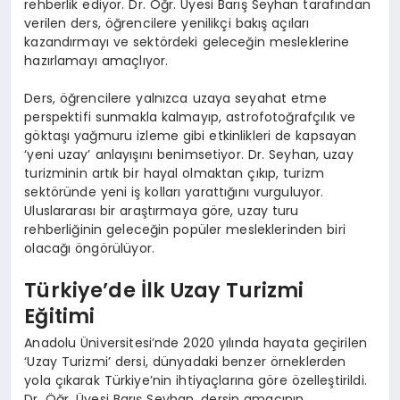
rehberlik ediyor. Dr. Öğr. Üyesi Barış Seyhan tarafından
verilen ders, öğrencilere yenilikçi bakış açıları
kazandırmayı ve sektördeki geleceğin mesleklerine
hazırlamayı amaçlıyor.
Ders, öğrencilere yalnızca uzaya seyahat etme
perspektifi sunmakla kalmayıp, astrofotoğrafçılık ve
göktaşı yağmuru izleme gibi etkinlikleri de kapsayan
‘yeni uzay’ anlayışını benimsetiyor. Dr. Seyhan, uzay
turizminin artık bir hayal olmaktan çıkıp, turizm
sektöründe yeni iş kolları yarattığını vurguluyor.
Uluslararası bir araştırmaya göre, uzay turu
rehberliğinin geleceğin popüler mesleklerinden biri
olacağı öngörülüyor.
Türkiye’de İlk Uzay Turizmi
Eğitimi
Anadolu Üniversitesi’nde 2020 yılında hayata geçirilen
‘Uzay Turizmi’ dersi, dünyadaki benzer örneklerden
yola çıkarak Türkiye’nin ihtiyaçlarına göre özelleştirildi.
Dr. Öğr. Üyesi Barış Seyhan, dersin amacının