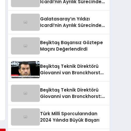
Icardi’nin Ayrılık Sürecindeki
Skandal!
Galatasaray’ın Yıldızı
Icardi’nin Ayrılık Sürecindeki
Sevgilisi, Rapçi L-Gante’den
Tartışmalı Açıklamalar
Beşiktaş Başarısız Göztepe
Maçını Değerlendirdi
Beşiktaş Teknik Direktörü
Giovanni van Bronckhorst
Mağlubiyeti Değerlendirdi
Beşiktaş Teknik Direktörü
Giovanni van Bronckhorst:
“Hayal Kırıklığı!”
Türk Milli Sporcularından
2024 Yılında Büyük Başarı