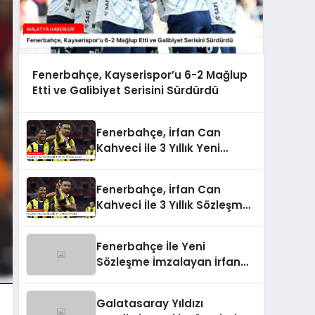
Fenerbahçe, Kayserispor’u 6-2 Mağlup
Etti ve Galibiyet Serisini Sürdürdü
Fenerbahçe, İrfan Can
Kahveci ile 3 Yıllık Yeni
Sözleşme İmzaladı
Fenerbahçe, İrfan Can
Kahveci İle 3 Yıllık Sözleşme
Yeniledi
Fenerbahçe İle Yeni
Sözleşme İmzalayan İrfan
Can Kahveci’nin Maaşı %100
Arttı
Galatasaray Yıldızı