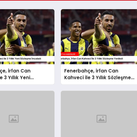
e, İrfan Can
Fenerbahçe, İrfan Can
e 3 Yıllık Yeni
Kahveci İle 3 Yıllık Sözleşme
 İmzaladı
Yeniledi