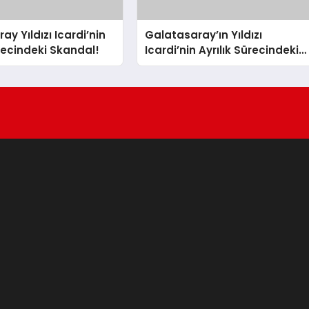
y Yıldızı Icardi’nin
Galatasaray’ın Yıldızı
ürecindeki Skandal!
Icardi’nin Ayrılık Sürecindeki
Sevgilisi, Rapçi L-Gante’den
Tartışmalı Açıklamalar