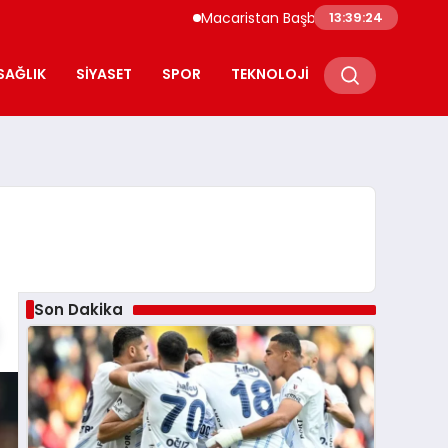
Macaristan Başbakanı Duyurdu Paks Nükleer
13:39:25
SAĞLIK
SIYASET
SPOR
TEKNOLOJI
Son Dakika