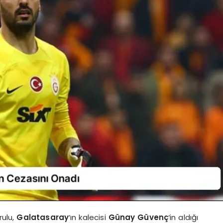
rulu,
Galatasaray
‘ın kalecisi
Günay Güvenç
‘in aldığı