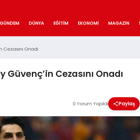
GÜNDEM
DÜNYA
EĞITIM
EKONOMI
MAGAZIN
n Cezasını Onadı
y Güvenç’in Cezasını Onadı
0 Yorum Yapıldı
Paylaş