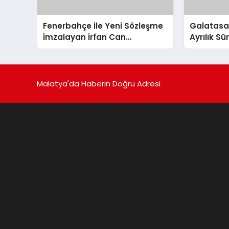
Fenerbahçe İle Yeni Sözleşme
Galatasara
İmzalayan İrfan Can
Ayrılık S
Kahveci’nin Maaşı %100 Arttı
Malatya'da Haberin Doğru Adresi