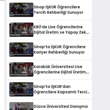
Sinop İŞKUR Öğrencilere
Tercih Rehberliği Sunuyor
KBÜ’de Lise Öğrencilerine
Dijital Üretim ve Yapay Zeka
Eğitimi Veriliyor
Sinop’ta İŞKUR Öğrencilere
Kariyer Rehberliği Sunuyor
Karabük Üniversitesi Lise
Öğrencilerine Dijital Üretim
ve Yapay Zeka Eğitimi
Veriyor
Sinop’ta İŞKUR’dan
Öğrencilere Kapsamlı Tercih
Rehberliği
Düzce Üniversitesi Danışma