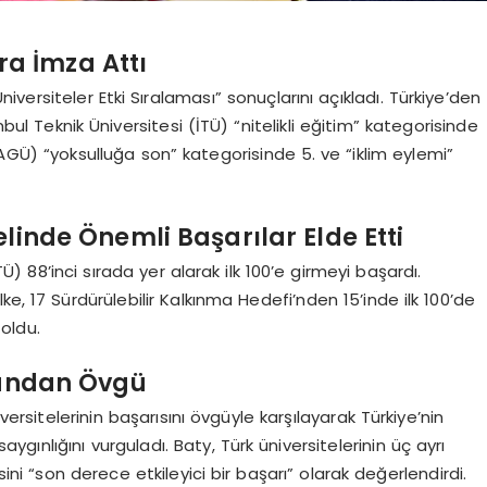
ra İmza Attı
ersiteler Etki Sıralaması” sonuçlarını açıkladı. Türkiye’den
nbul Teknik Üniversitesi (İTÜ) “nitelikli eğitim” kategorisinde
 (AGÜ) “yoksulluğa son” kategorisinde 5. ve “iklim eylemi”
linde Önemli Başarılar Elde Etti
) 88’inci sırada yer alarak ilk 100’e girmeyi başardı.
ülke, 17 Sürdürülebilir Kalkınma Hedefi’nden 15’inde ilk 100’de
oldu.
sundan Övgü
iversitelerinin başarısını övgüyle karşılayarak Türkiye’nin
ınlığını vurguladı. Baty, Türk üniversitelerinin üç ayrı
sini “son derece etkileyici bir başarı” olarak değerlendirdi.