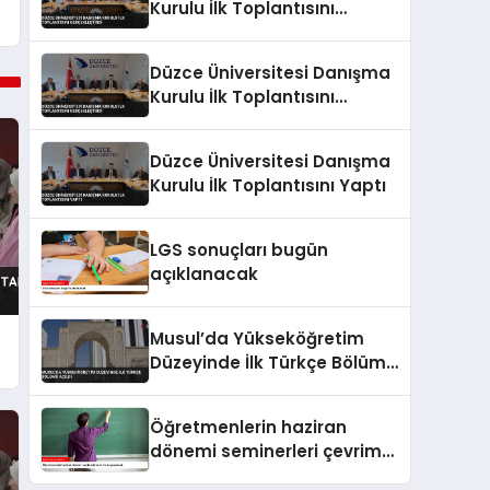
Kurulu İlk Toplantısını
Gerçekleştirdi
Düzce Üniversitesi Danışma
Kurulu İlk Toplantısını
Gerçekleştirdi
Düzce Üniversitesi Danışma
Kurulu İlk Toplantısını Yaptı
LGS sonuçları bugün
açıklanacak
Musul’da Yükseköğretim
Düzeyinde İlk Türkçe Bölümü
Açıldı
Öğretmenlerin haziran
dönemi seminerleri çevrim
içi yapılacak