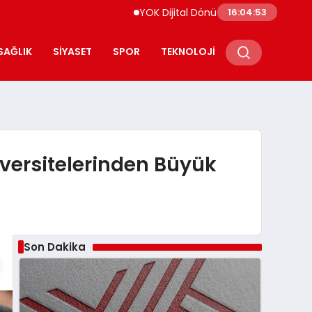
YOK Dijital Dönüşüm İçin Bilişim Uzmanları
16:04:54
SAĞLIK
SIYASET
SPOR
TEKNOLOJI
iversitelerinden Büyük
Son Dakika