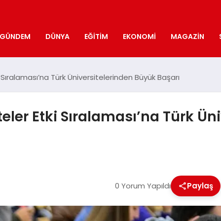
GÜNDEM
DÜNYA
EĞITIM
EKONOMI
MAGAZIN
 Sıralaması’na Türk Üniversitelerinden Büyük Başarı
eler Etki Sıralaması’na Türk Ün
0 Yorum Yapıldı
Paylaş