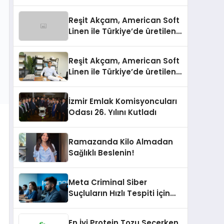
Reşit Akçam, American Soft
Linen ile Türkiye’de üretilen
10 milyon havluyu her yıl
Amerikalı tüketicilerle
Reşit Akçam, American Soft
buluşturuyor
Linen ile Türkiye’de üretilen
10 milyon havluyu her yıl
Amerikalı tüketicilerle
İzmir Emlak Komisyoncuları
buluşturuyor
Odası 26. Yılını Kutladı
Ramazanda Kilo Almadan
Sağlıklı Beslenin!
Meta Criminal Siber
Suçluların Hızlı Tespiti İçin
Yeni Nesil Yöntemler
Kullanıyor
En İyi Protein Tozu Seçerken