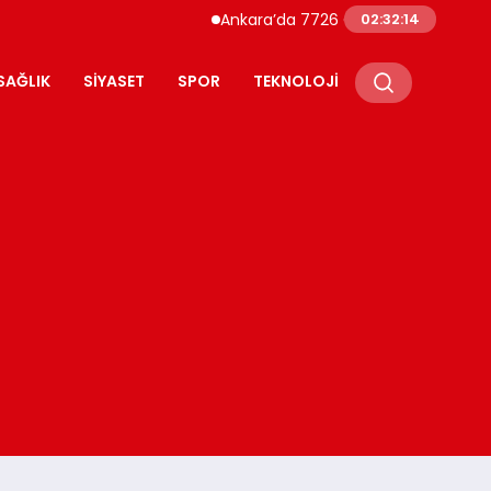
Ankara’da 7726 Genç Faizsiz Evlilik Kredisi
02:32:15
SAĞLIK
SIYASET
SPOR
TEKNOLOJI