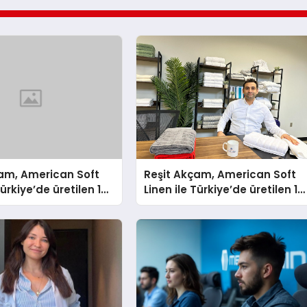
çam, American Soft
Reşit Akçam, American Soft
Türkiye’de üretilen 10
Linen ile Türkiye’de üretilen 10
vluyu her yıl
milyon havluyu her yıl
tüketicilerle
Amerikalı tüketicilerle
yor
buluşturuyor