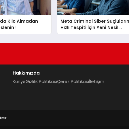
a Kilo Almadan
Meta Criminal Siber Suçluları
eslenin!
Hızlı Tespiti İçin Yeni Nesil
Yöntemler Kullanıyor
Hakkımızda
Künye
Gizlilik Politikası
Çerez Politikası
İletişim
dır.