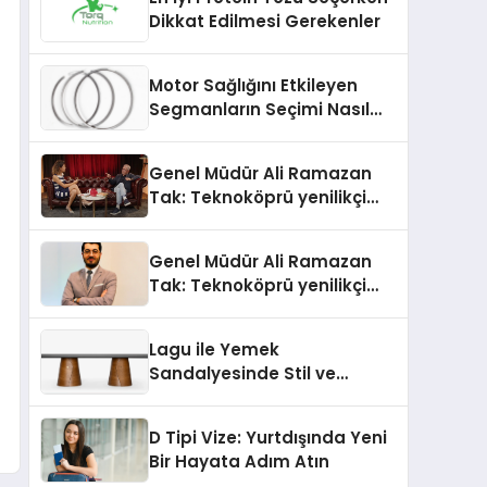
Dikkat Edilmesi Gerekenler
Motor Sağlığını Etkileyen
Segmanların Seçimi Nasıl
Yapılmalıdır?
Genel Müdür Ali Ramazan
Tak: Teknoköprü yenilikçi
fikirlerin hayata geçmesini
sağlıyor
Genel Müdür Ali Ramazan
Tak: Teknoköprü yenilikçi
fikirlerin hayata geçmesini
sağlıyor
Lagu ile Yemek
Sandalyesinde Stil ve
Konforun Yeni Tanımı
D Tipi Vize: Yurtdışında Yeni
Bir Hayata Adım Atın