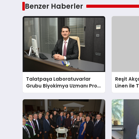
Benzer Haberler
Talatpaşa Laboratuvarlar
Reşit Ak
Grubu Biyokimya Uzmanı Prof.
Linen ile 
Dr. Ahmet Var
milyon ha
Amerikalı 
buluşturu