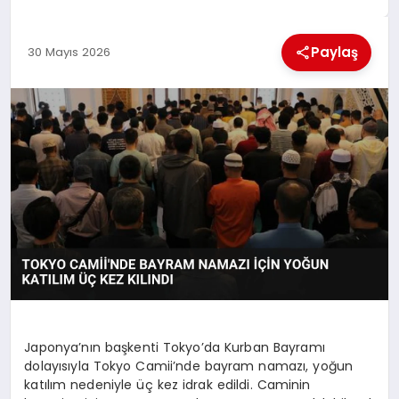
EKONOMI
Paylaş
30 Mayıs 2026
MAGAZIN
SAĞLIK
SIYASET
SPOR
TEKNOLOJI
Japonya’nın başkenti Tokyo’da Kurban Bayramı
dolayısıyla Tokyo Camii’nde bayram namazı, yoğun
katılım nedeniyle üç kez idrak edildi. Caminin