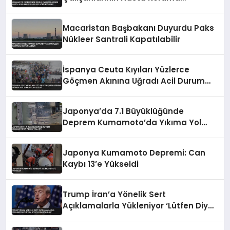
Mücadelesi Görüntülendi
Macaristan Başbakanı Duyurdu Paks
Nükleer Santrali Kapatılabilir
İspanya Ceuta Kıyıları Yüzlerce
Göçmen Akınına Uğradı Acil Durum
İlan Edildi
Japonya’da 7.1 Büyüklüğünde
Deprem Kumamoto’da Yıkıma Yol
Açtı
Japonya Kumamoto Depremi: Can
Kaybı 13’e Yükseldi
Trump İran’a Yönelik Sert
Açıklamalarla Yükleniyor ‘Lütfen Diye
Yalvarıyorlar’