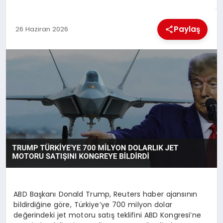
EKONOMI
Paylaş
26 Haziran 2026
MAGAZIN
SAĞLIK
SIYASET
SPOR
TEKNOLOJI
ABD Başkanı Donald Trump, Reuters haber ajansının
bildirdiğine göre, Türkiye’ye 700 milyon dolar
değerindeki jet motoru satış teklifini ABD Kongresi’ne