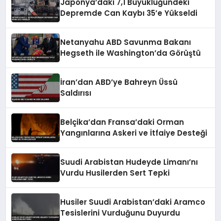
Japonya’daki 7,1 Büyüklüğündeki
Depremde Can Kaybı 35’e Yükseldi
Netanyahu ABD Savunma Bakanı
Hegseth ile Washington’da Görüştü
İran’dan ABD’ye Bahreyn Üssü
Saldırısı
Belçika’dan Fransa’daki Orman
Yangınlarına Askeri ve İtfaiye Desteği
Suudi Arabistan Hudeyde Limanı’nı
Vurdu Husilerden Sert Tepki
Husiler Suudi Arabistan’daki Aramco
Tesislerini Vurduğunu Duyurdu