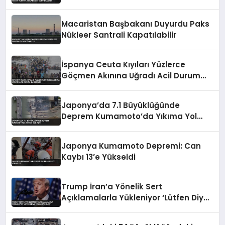
Mücadelesi Görüntülendi
Macaristan Başbakanı Duyurdu Paks
Nükleer Santrali Kapatılabilir
İspanya Ceuta Kıyıları Yüzlerce
Göçmen Akınına Uğradı Acil Durum
İlan Edildi
Japonya’da 7.1 Büyüklüğünde
Deprem Kumamoto’da Yıkıma Yol
Açtı
Japonya Kumamoto Depremi: Can
Kaybı 13’e Yükseldi
Trump İran’a Yönelik Sert
Açıklamalarla Yükleniyor ‘Lütfen Diye
Yalvarıyorlar’