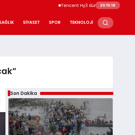
Tencent Hy3 dünya genelinde kullanıma 
20:15:19
SAĞLIK
SIYASET
SPOR
TEKNOLOJI
cak”
Son Dakika