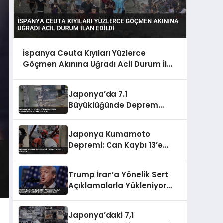
İspanya Ceuta Kıyıları Yüzlerce
Göçmen Akınına Uğradı Acil Durum İlan
Edildi
Japonya’da 7.1
Büyüklüğünde Deprem
Kumamoto’da Yıkıma Yol
Açtı
Japonya Kumamoto
Depremi: Can Kaybı 13’e
Yükseldi
Trump İran’a Yönelik Sert
Açıklamalarla Yükleniyor
‘Lütfen Diye Yalvarıyorlar’
Japonya’daki 7,1