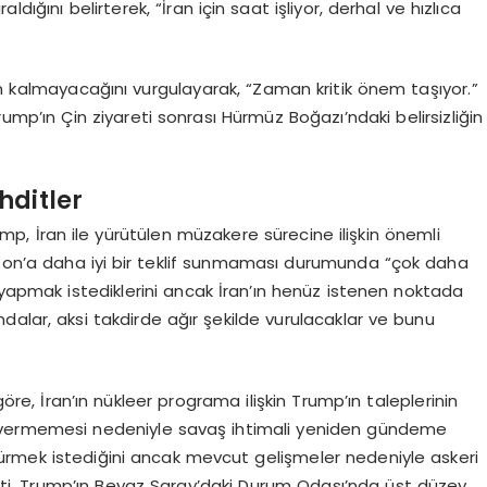
dığını belirterek, “İran için saat işliyor, derhal ve hızlıca
in kalmayacağını vurgulayarak, “Zaman kritik önem taşıyor.”
mp’ın Çin ziyareti sonrası Hürmüz Boğazı’ndaki belirsizliğin
hditler
mp, İran ile yürütülen müzakere sürecine ilişkin önemli
ton’a daha iyi bir teklif sunmaması durumunda “çok daha
a yapmak istediklerini ancak İran’ın henüz istenen noktada
alar, aksi takdirde ağır şekilde vurulacaklar ve bunu
göre, İran’ın nükleer programa ilişkin Trump’ın taleplerinin
er vermemesi nedeniyle savaş ihtimali yeniden gündeme
ürdürmek istediğini ancak mevcut gelişmeler nedeniyle askeri
rtti. Trump’ın Beyaz Saray’daki Durum Odası’nda üst düzey