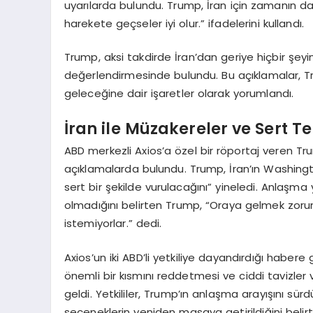
uyarılarda bulundu. Trump, İran için zamanın daral
harekete geçseler iyi olur.” ifadelerini kullandı.
Trump, aksi takdirde İran’dan geriye hiçbir şey
değerlendirmesinde bulundu. Bu açıklamalar, Tru
geleceğine dair işaretler olarak yorumlandı.
İran ile Müzakereler ve Sert Te
ABD merkezli Axios’a özel bir röportaj veren Tru
açıklamalarda bulundu. Trump, İran’ın Washing
sert bir şekilde vurulacağını” yineledi. Anlaşm
olmadığını belirten Trump, “Oraya gelmek zorund
istemiyorlar.” dedi.
Axios’un iki ABD’li yetkiliye dayandırdığı habere 
önemli bir kısmını reddetmesi ve ciddi tavizl
geldi. Yetkililer, Trump’ın anlaşma arayışını s
seçeneklerin yeniden masaya getirildiğini beli