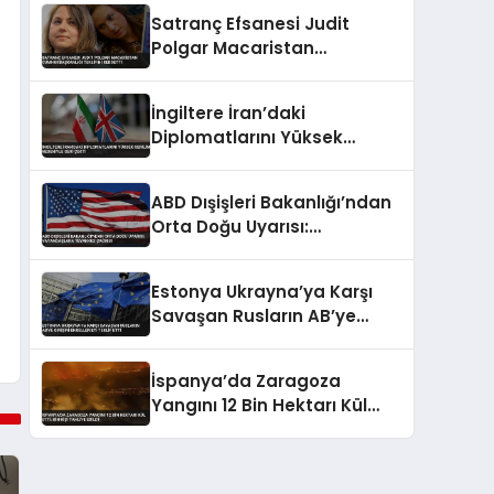
Satranç Efsanesi Judit
Polgar Macaristan
Cumhurbaşkanlığı Teklifini
Reddetti
İngiltere İran’daki
Diplomatlarını Yüksek
Gerilim Nedeniyle Geri Çekti
ABD Dışişleri Bakanlığı’ndan
Orta Doğu Uyarısı:
Vatandaşlara Teyakkuz
Çağrısı
Estonya Ukrayna’ya Karşı
Savaşan Rusların AB’ye
Girişini Engellemeyi Teklif
Etti
İspanya’da Zaragoza
Yangını 12 Bin Hektarı Kül
Etti: Bin Kişi Tahliye Edildi