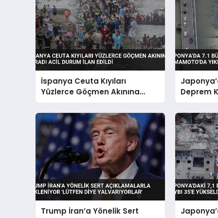
İspanya Ceuta Kıyıları
Japonya’
Yüzlerce Göçmen Akınına
Deprem 
Uğradı Acil Durum İlan Edildi
Yol Açtı
Trump İran’a Yönelik Sert
Japonya’d