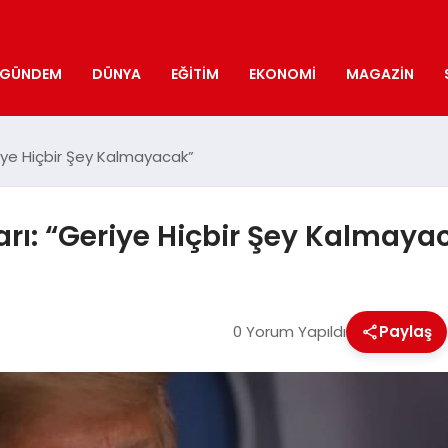
GÜNDEM
DÜNYA
EĞITIM
EKONOMI
MAGAZIN
riye Hiçbir Şey Kalmayacak”
arı: “Geriye Hiçbir Şey Kalmaya
0 Yorum Yapıldı
Paylaş