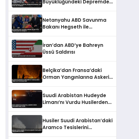
Büyüklüğündeki Depremde
Can Kaybı 35’e Yükseldi
Netanyahu ABD Savunma
Bakanı Hegseth ile
Washington’da Görüştü
İran’dan ABD’ye Bahreyn
Üssü Saldırısı
Belçika’dan Fransa’daki
Orman Yangınlarına Askeri
ve İtfaiye Desteği
Suudi Arabistan Hudeyde
Limanı’nı Vurdu Husilerden
Sert Tepki
Husiler Suudi Arabistan’daki
Aramco Tesislerini
Vurduğunu Duyurdu