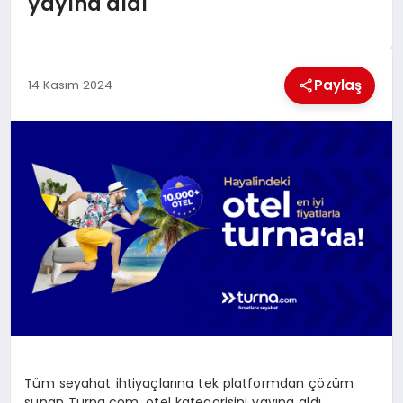
yayına aldı
EKONOMI
MAGAZIN
Paylaş
14 Kasım 2024
SAĞLIK
SIYASET
SPOR
TEKNOLOJI
Tüm seyahat ihtiyaçlarına tek platformdan çözüm
sunan Turna.com, otel kategorisini yayına aldı