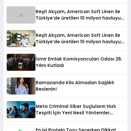
Reşit Akçam, American Soft Linen ile
Türkiye’de üretilen 10 milyon havluyu
her yıl Amerikalı tüketicilerle
buluşturuyor
Reşit Akçam, American Soft Linen ile
Türkiye’de üretilen 10 milyon havluyu
her yıl Amerikalı tüketicilerle
buluşturuyor
İzmir Emlak Komisyoncuları Odası 26.
Yılını Kutladı
Ramazanda Kilo Almadan Sağlıklı
Beslenin!
Meta Criminal Siber Suçluların Hızlı
Tespiti İçin Yeni Nesil Yöntemler
Kullanıyor
En İyi Protein Tozu Seçerken Dikkat