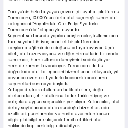
Türkiye’nin hızla büyüyen çevrimiçi seyahat platformu
Turna.com, 10.000’den fazla otel seçeneği sunan otel
kategorisini “Hayalindeki Otel En İyi Fiyatlarla
Turna.com’da!” sloganıyla duyurdu.
Seyahat sektöründe yapılan araştırmalar, kullanıcıların
tüm seyahat ihtiyaçlarını tek bir platformdan
karşılama eğiliminde olduğunu ortaya koyuyor. Uçak
bileti, otel rezervasyonu ve diğer hizmetlerin bir arada
sunulması, hem kullanıcı deneyimini sadeleştiriyor
hem de zaman kazandırıyor. Turna.com da bu
doğrultuda otel kategorisini hizmetlerine ekleyerek, yıl
boyunca avantajlı fiyatlarla kapsamlı konaklama
seçenekleri sunmaya başladı.
Kategoride, lüks otellerden butik otellere, doğa
otellerinden şehir otellerine kadar farklı ihtiyaç ve
bütçelere uygun seçenekler yer alıyor. Kullanıcılar, otel
detay sayfalarında otelin sunduğu hizmetler, oda
özellikleri, puanlamalar ve harita üzerinden konum
bilgisi gibi bilgilere ulaşarak tercih ettikleri otel
hakkında kapsamlı bilgi edinebiliyor.