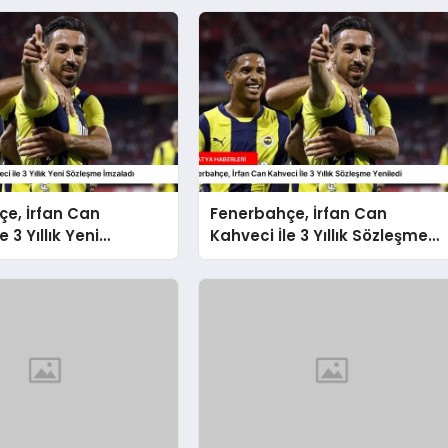
e, İrfan Can
Fenerbahçe, İrfan Can
e 3 Yıllık Yeni
Kahveci İle 3 Yıllık Sözleşme
 İmzaladı
Yeniledi