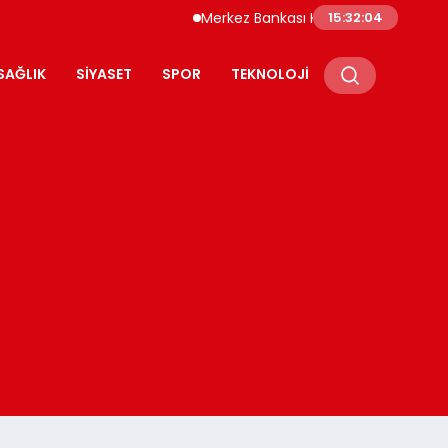
Merkez Bankası Kripto Varlık Merkezi Kayıt 
15:32:05
SAĞLIK
SIYASET
SPOR
TEKNOLOJI