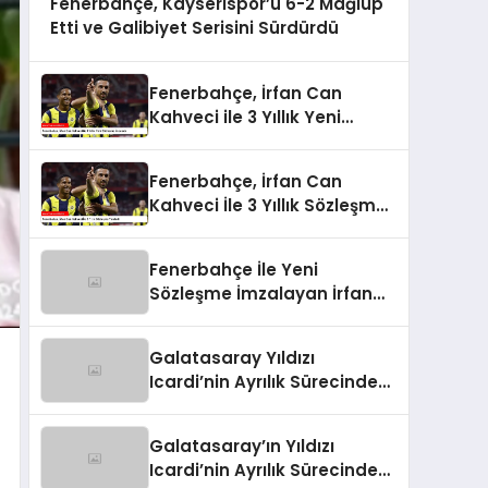
Fenerbahçe, Kayserispor’u 6-2 Mağlup
Etti ve Galibiyet Serisini Sürdürdü
Fenerbahçe, İrfan Can
Kahveci ile 3 Yıllık Yeni
Sözleşme İmzaladı
Fenerbahçe, İrfan Can
Kahveci İle 3 Yıllık Sözleşme
Yeniledi
Fenerbahçe İle Yeni
Sözleşme İmzalayan İrfan
Can Kahveci’nin Maaşı %100
Arttı
Galatasaray Yıldızı
Icardi’nin Ayrılık Sürecindeki
Skandal!
Galatasaray’ın Yıldızı
Icardi’nin Ayrılık Sürecindeki