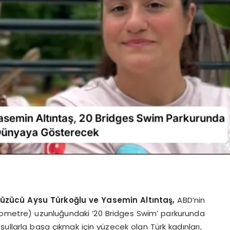
yüzücü Aysu Türkoğlu ve Yasemin Altıntaş,
ABD’nin
ilometre) uzunluğundaki ’20 Bridges Swim’ parkurunda
ullarla başa çıkmak için yüzecek olan Türk kadınları,