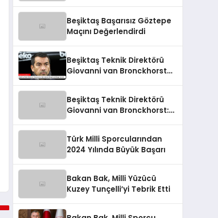
Sevgilisi, Rapçi L-Gante’den
Tartışmalı Açıklamalar
Beşiktaş Başarısız Göztepe
Maçını Değerlendirdi
Beşiktaş Teknik Direktörü
Giovanni van Bronckhorst
Mağlubiyeti Değerlendirdi
Beşiktaş Teknik Direktörü
Giovanni van Bronckhorst:
“Hayal Kırıklığı!”
Türk Milli Sporcularından
2024 Yılında Büyük Başarı
Bakan Bak, Milli Yüzücü
Kuzey Tunçelli’yi Tebrik Etti
Bakan Bak, Milli Sporcu