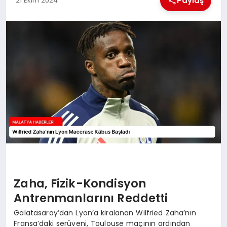
Paylaş
21 Ekim 2024
EKONOMI
MAGAZIN
SAĞLIK
SIYASET
SPOR
TEKNOLOJI
Zaha, Fizik-Kondisyon
Antrenmanlarını Reddetti
Galatasaray’dan Lyon’a kiralanan Wilfried Zaha’nın
Fransa’daki serüveni, Toulouse maçının ardından