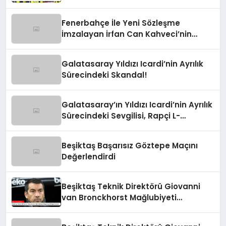
Fenerbahçe İle Yeni Sözleşme
İmzalayan İrfan Can Kahveci’nin
Maaşı %100 Arttı
Galatasaray Yıldızı Icardi’nin Ayrılık
Sürecindeki Skandal!
Galatasaray’ın Yıldızı Icardi’nin Ayrılık
Sürecindeki Sevgilisi, Rapçi L-
Gante’den Tartışmalı Açıklamalar
Beşiktaş Başarısız Göztepe Maçını
Değerlendirdi
Beşiktaş Teknik Direktörü Giovanni
van Bronckhorst Mağlubiyeti
Değerlendirdi