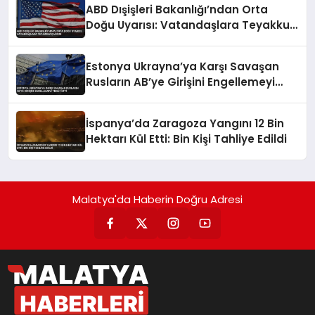
ABD Dışişleri Bakanlığı’ndan Orta
Doğu Uyarısı: Vatandaşlara Teyakkuz
Çağrısı
Estonya Ukrayna’ya Karşı Savaşan
Rusların AB’ye Girişini Engellemeyi
Teklif Etti
İspanya’da Zaragoza Yangını 12 Bin
Hektarı Kül Etti: Bin Kişi Tahliye Edildi
Malatya'da Haberin Doğru Adresi