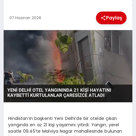
EKONOMI
Paylaş
07 Haziran 2026
MAGAZIN
SAĞLIK
SIYASET
SPOR
TEKNOLOJI
Hindistan’ın başkenti Yeni Delhi’de bir otelde çıkan
yangında en az 21 kişi yaşamını yitirdi. Yangın, yerel
saatle 09.45’te Malviya Nagar mahallesinde bulunan