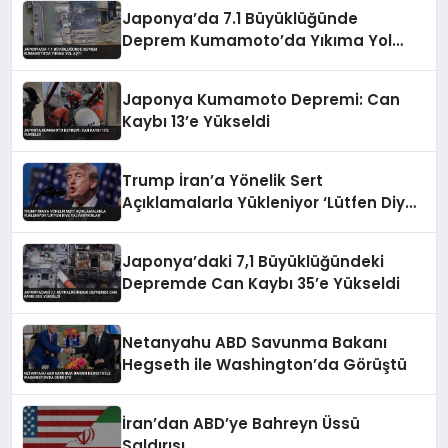
Japonya’da 7.1 Büyüklüğünde
Deprem Kumamoto’da Yıkıma Yol
Açtı
Japonya Kumamoto Depremi: Can
Kaybı 13’e Yükseldi
Trump İran’a Yönelik Sert
Açıklamalarla Yükleniyor ‘Lütfen Diye
Yalvarıyorlar’
Japonya’daki 7,1 Büyüklüğündeki
Depremde Can Kaybı 35’e Yükseldi
Netanyahu ABD Savunma Bakanı
Hegseth ile Washington’da Görüştü
İran’dan ABD’ye Bahreyn Üssü
Saldırısı