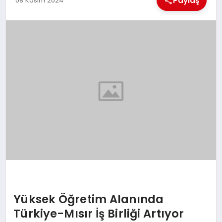
Paylaş
08 Kasım 2024
EKONOMI
MAGAZIN
SAĞLIK
SIYASET
SPOR
TEKNOLOJI
Yüksek Öğretim Alanında
Türkiye-Mısır İş Birliği Artıyor