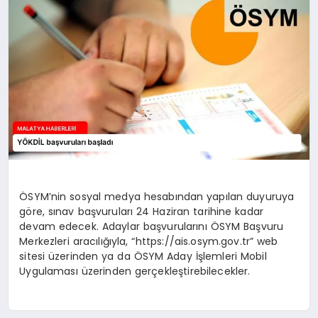
EKONOMI
MAGAZIN
SAĞLIK
SIYASET
SPOR
ÖSYM’nin sosyal medya hesabından yapılan duyuruya
göre, sınav başvuruları 24 Haziran tarihine kadar
TEKNOLOJI
devam edecek. Adaylar başvurularını ÖSYM Başvuru
Merkezleri aracılığıyla, “https://ais.osym.gov.tr” web
sitesi üzerinden ya da ÖSYM Aday İşlemleri Mobil
Uygulaması üzerinden gerçekleştirebilecekler.