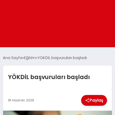
ANASAYFA
Ana Sayfa
Eğitim
YÖKDİL başvuruları başladı
GÜNDEM
YÖKDİL başvuruları başladı
DÜNYA
Paylaş
EĞITIM
18 Haziran 2026