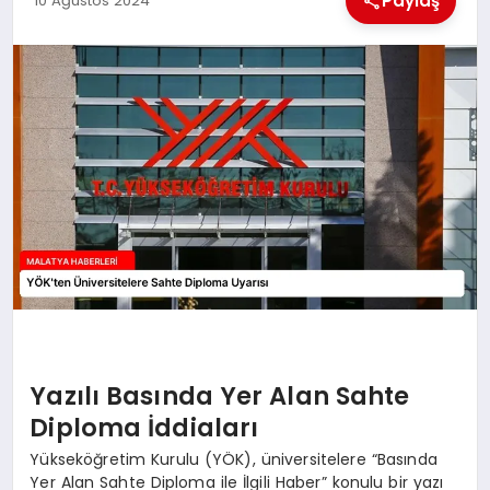
Paylaş
10 Ağustos 2024
EKONOMI
MAGAZIN
SAĞLIK
SIYASET
SPOR
TEKNOLOJI
Yazılı Basında Yer Alan Sahte
Diploma İddiaları
Yükseköğretim Kurulu (YÖK), üniversitelere “Basında
Yer Alan Sahte Diploma ile İlgili Haber” konulu bir yazı