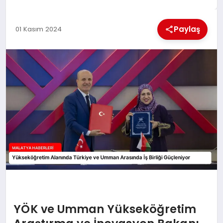
EKONOMI
Paylaş
01 Kasım 2024
MAGAZIN
SAĞLIK
SIYASET
SPOR
TEKNOLOJI
YÖK ve Umman Yükseköğretim