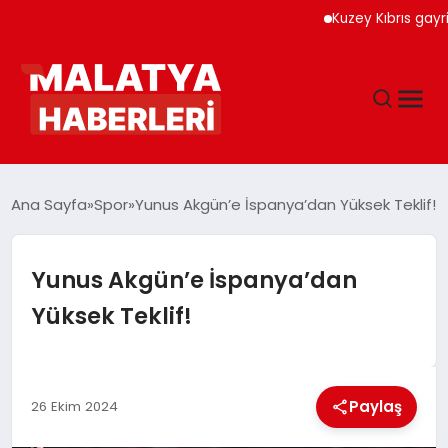
Kuzey Kıbrıs gayrimen
ANASAYFA
Ana Sayfa
Spor
Yunus Akgün’e İspanya’dan Yüksek Teklif!
GÜNDEM
Yunus Akgün’e İspanya’dan
Yüksek Teklif!
DÜNYA
EĞITIM
Paylaş
26 Ekim 2024
EKONOMI