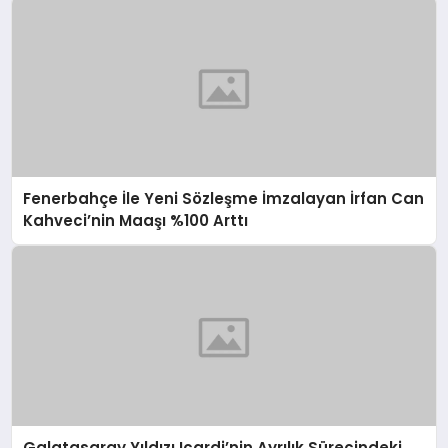
Fenerbahçe İle Yeni Sözleşme İmzalayan İrfan Can
Kahveci’nin Maaşı %100 Arttı
Galatasaray Yıldızı Icardi’nin Ayrılık Sürecindeki