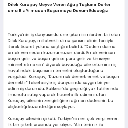
Dilek Karaçay Meyve Veren Ağaç Taşlanır Derler
ama Biz Yılmadan Başarmaya Devam Edeceğiz
Türkiye’nin iş dünyasında öne çıkan isimlerden biri olan
Dilek Karaçay, milletvekili olma şansını elinin tersiyle
iterek ticaret yolunu seçtiğini belirtti. “Dedem daima
emek vermeden kazanamazsın derdi. Emek verirsen
başarı gelir ve başarı gelirse para gelir ve kimseye
minnet etmezsin” diyerek büyüdüğü aile ortamının iş
hayatındaki başarısının temelini oluşturduğunu
vurguladı. Karaçay, “Kazanmak demek emek ve başarı
demektir” felsefesiyle iş dünyasında saygın bir yer
edinmiş durumda. Balıkesir’de geçirdiği yaz tatillerinde
limonata satışı yaparak ticarete ilk adımını atan
Karaçay, ailesinin zenginliğine rağmen dedesinin bu
alışkanlığı kazandırdığını söylüyor.
Karaçay ailesinin şirketi, Türkiye’nin en çok vergi veren
ilk bin şirketi arasında yer alıyor. “Alın terimiz ile