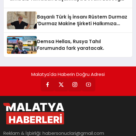
Başarılı Türk İş İnsanı Rüstem Durmaz
‘Durmaz Makine Şirketi Halkımıza
Hizmet İçin Var’
Demsa Hellas, Rusya Tahıl
Forumunda fark yaratacak.
Malatya'da Haberin Doğru Adresi
Reklam & İşbirliği:
habersonuclari@gmail.com