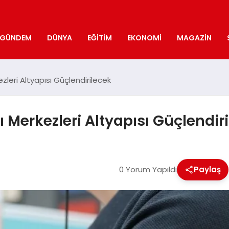
GÜNDEM
DÜNYA
EĞITIM
EKONOMI
MAGAZIN
ezleri Altyapısı Güçlendirilecek
rı Merkezleri Altyapısı Güçlendir
0 Yorum Yapıldı
Paylaş