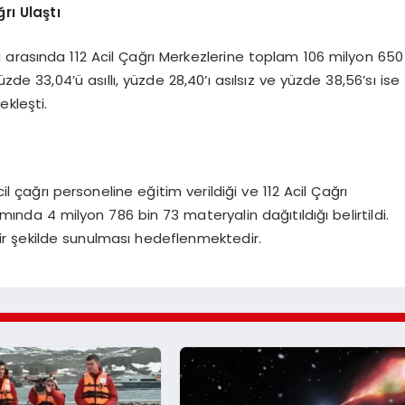
rı Ulaştı
hleri arasında 112 Acil Çağrı Merkezlerine toplam 106 milyon 650
üzde 33,04’ü asıllı, yüzde 28,40’ı asılsız ve yüzde 38,56’sı ise
kleşti.
 acil çağrı personeline eğitim verildiği ve 112 Acil Çağrı
mında 4 milyon 786 bin 73 materyalin dağıtıldığı belirtildi.
bir şekilde sunulması hedeflenmektedir.