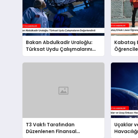
Bakan Abdulkadir Uraloğlu:
Kabataş E
Türksat Uydu Çalışmalarını
Öğrencile
Değerlendirdi
Seferi’nd
T3 Vakfı Tarafından
Uçaklar v
Düzenlenen Finansal
Havacılığ