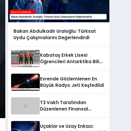
Bakan Abdulkadir Uraloğlu: Türksat
Uydu Çalışmalarını Değerlendirdi
Kabataş Erkek Lisesi
Öğrencileri Antarktika Bilim
Seferi’nde
Evrende Gözlemlenen En
Büyük Radyo Jeti Keşfedildi
T3 Vakfı Tarafından
Düzenlenen Finansal
İnovasyon Yarışması
Uçaklar ve Uzay Enkazı: