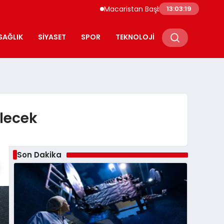
Macaristan Başbakanı Duyurdu Paks Nüklee
13:03:20
SAĞLIK
SIYASET
SPOR
TEKNOLOJI
ilecek
Son Dakika