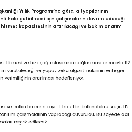
şkanlığı Yıllık Programı’na göre, altyapılarının
venli hale getirilmesi için çalışmaların devam edeceği
n hizmet kapasitesinin artırılacağı ve bakım onarım
ükseltilmesi ve hızlı çağrı ulaşımının sağlanması amacıyla 112
rının yürütüleceği ve yapay zeka algoritmalarının entegre
n verimliliğinin artırılması hedefleniyor.
sı ve halkın bu numarayı daha etkin kullanabilmesi için 112
 tanıtım çalışmalarının yapılacağı duyuruldu. Bu sayede acil
ları teşvik edilecek.