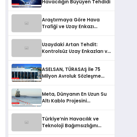
Havacılığın Büyüyen Tehdidi
Araştırmaya Göre Hava
Trafiği ve Uzay Enkazı
Çatışması Riski Artıyor
Uzaydaki Artan Tehdit:
Kontrolsüz Uzay Enkazları ve
Hava Trafik Riski
ASELSAN, TÜRASAŞ İle 75
Milyon Avroluk Sözleşme
İmzaladı
Meta, Dünyanın En Uzun Su
Altı Kablo Projesini
Başlatıyor
Türkiye’nin Havacılık ve
Teknoloji Bağımsızlığını
Güçlendiren Yarışma