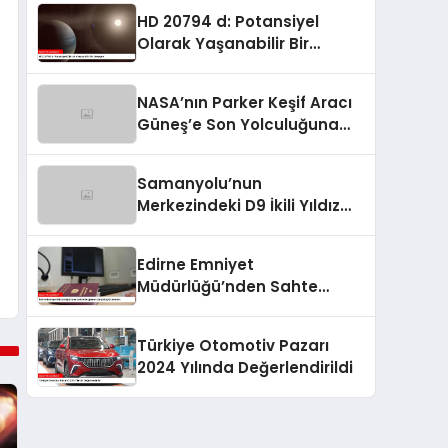
HD 20794 d: Potansiyel
Olarak Yaşanabilir Bir
Gezegen
NASA’nın Parker Keşif Aracı
Güneş’e Son Yolculuğuna
Hazırlanıyor
Samanyolu’nun
Merkezindeki D9 İkili Yıldız
Sistemi Keşfedildi
Edirne Emniyet
Müdürlüğü’nden Sahte
Belgelere Karşı Güçlü
Denetim
Türkiye Otomotiv Pazarı
2024 Yılında Değerlendirildi