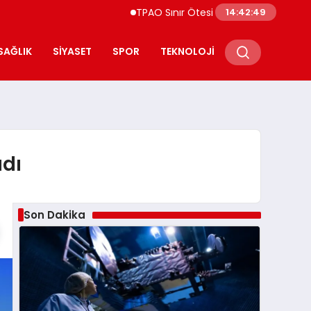
TPAO Sınır Ötesi Ortaklıklarını Güçlendiriyor
14:42:50
SAĞLIK
SIYASET
SPOR
TEKNOLOJI
adı
Son Dakika