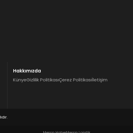
Hakkımızda
Künye
Gizlilik Politikası
Çerez Politikası
İletişim
dır.
Mersin Haber
Mersin Lojistik