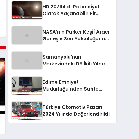
HD 20794 d: Potansiyel
Olarak Yaşanabilir Bir
Gezegen
NASA’nın Parker Keşif Aracı
Güneş’e Son Yolculuğuna
Hazırlanıyor
Samanyolu’nun
Merkezindeki D9 İkili Yıldız
Sistemi Keşfedildi
Edirne Emniyet
Müdürlüğü’nden Sahte
Belgelere Karşı Güçlü
Denetim
Türkiye Otomotiv Pazarı
2024 Yılında Değerlendirildi