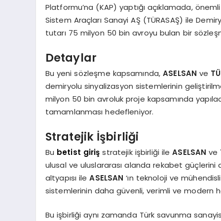
Platformu’na (KAP) yaptığı açıklamada, önemli bi
Sistem Araçları Sanayi AŞ (TÜRASAŞ) ile Demiry
tutarı 75 milyon 50 bin avroyu bulan bir sözleşme
Detaylar
Bu yeni sözleşme kapsamında,
ASELSAN
ve
T
demiryolu sinyalizasyon sistemlerinin geliştiril
milyon 50 bin avroluk proje kapsamında yapılaca
tamamlanması hedefleniyor.
Stratejik İşbirliği
Bu
betist giriş
stratejik işbirliği ile
ASELSAN
ve
ulusal ve uluslararası alanda rekabet güçlerini 
altyapısı ile
ASELSAN
‘ın teknoloji ve mühendisli
sistemlerinin daha güvenli, verimli ve modern 
Bu işbirliği aynı zamanda Türk savunma sanayisi