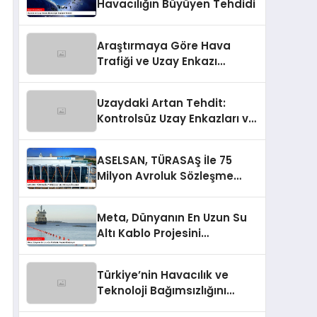
Havacılığın Büyüyen Tehdidi
Araştırmaya Göre Hava
Trafiği ve Uzay Enkazı
Çatışması Riski Artıyor
Uzaydaki Artan Tehdit:
Kontrolsüz Uzay Enkazları ve
Hava Trafik Riski
ASELSAN, TÜRASAŞ İle 75
Milyon Avroluk Sözleşme
İmzaladı
Meta, Dünyanın En Uzun Su
Altı Kablo Projesini
Başlatıyor
Türkiye’nin Havacılık ve
Teknoloji Bağımsızlığını
Güçlendiren Yarışma