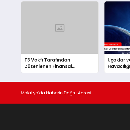
T3 Vakfı Tarafından
Uçaklar v
Düzenlenen Finansal
Havacılığ
İnovasyon Yarışması
Malatya'da Haberin Doğru Adresi