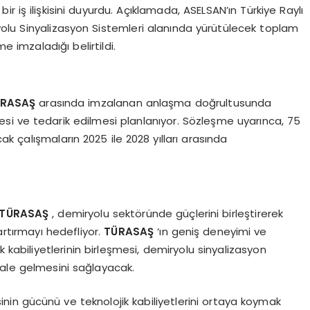
r iş ilişkisini duyurdu. Açıklamada, ASELSAN’ın Türkiye Raylı
olu Sinyalizasyon Sistemleri alanında yürütülecek toplam
 imzaladığı belirtildi.
ÜRASAŞ
arasında imzalanan anlaşma doğrultusunda
mesi ve tedarik edilmesi planlanıyor. Sözleşme uyarınca, 75
k çalışmaların 2025 ile 2028 yılları arasında
TÜRASAŞ
, demiryolu sektöründe güçlerini birleştirerek
artırmayı hedefliyor.
TÜRASAŞ
‘ın geniş deneyimi ve
k kabiliyetlerinin birleşmesi, demiryolu sinyalizasyon
hale gelmesini sağlayacak.
nin gücünü ve teknolojik kabiliyetlerini ortaya koymak