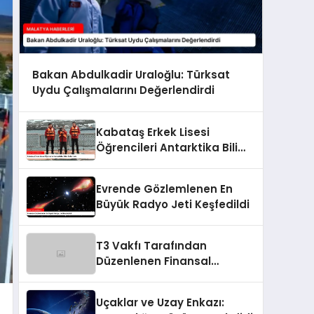
Bakan Abdulkadir Uraloğlu: Türksat
Uydu Çalışmalarını Değerlendirdi
Kabataş Erkek Lisesi
Öğrencileri Antarktika Bilim
Seferi’nde
Evrende Gözlemlenen En
Büyük Radyo Jeti Keşfedildi
T3 Vakfı Tarafından
Düzenlenen Finansal
İnovasyon Yarışması
Uçaklar ve Uzay Enkazı: