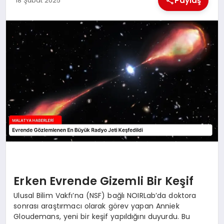
Paylaş
18 Şubat 2025
EKONOMI
MAGAZIN
SAĞLIK
SIYASET
SPOR
TEKNOLOJI
Erken Evrende Gizemli Bir Keşif
Ulusal Bilim Vakfı’na (NSF) bağlı NOIRLab’da doktora
sonrası araştırmacı olarak görev yapan Anniek
Gloudemans, yeni bir keşif yapıldığını duyurdu. Bu